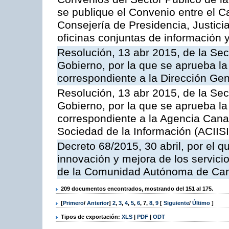
se publique el Convenio entre el C
Consejería de Presidencia, Justicia
oficinas conjuntas de información 
Resolución, 13 abr 2015, de la Sec
Gobierno, por la que se aprueba la 
correspondiente a la Dirección Gene
Resolución, 13 abr 2015, de la Sec
Gobierno, por la que se aprueba la 
correspondiente a la Agencia Canar
Sociedad de la Información (ACIISI
Decreto 68/2015, 30 abril, por el q
innovación y mejora de los servici
de la Comunidad Autónoma de Can
209 documentos encontrados, mostrando del 151 al 175.
[
Primero
/
Anterior
]
2
,
3
,
4
,
5
,
6
,
7
,
8
,
9
[
Siguiente
/
Último
]
Tipos de exportación:
XLS
|
PDF
|
ODT