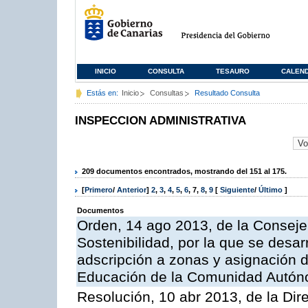
INICIO
CONSULTA
TESAURO
CALEN
Estás en:
Inicio
Consultas
Resultado Consulta
INSPECCION ADMINISTRATIVA
209 documentos encontrados, mostrando del 151 al 175.
[
Primero
/
Anterior
]
2
,
3
,
4
,
5
,
6
,
7
,
8
,
9
[
Siguiente
/
Último
]
Documentos
Orden, 14 ago 2013, de la Conseje
Sostenibilidad, por la que se desar
adscripción a zonas y asignación d
Educación de la Comunidad Autón
Resolución, 10 abr 2013, de la Dir