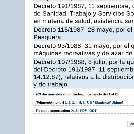
Decreto 191/1987, 11 septiembre, d
de Sanidad, Trabajo y Servicios So
en materia de salud, asistencia sani
Decreto 115/1987, 28 mayo, por el 
Pesquera
Decreto 93/1988, 31 mayo, por el 
máquinas recreativas y de azar d
Decreto 107/1988, 8 julio, por la 
del Decreto 191/1987, 11 septiemb
14.12.87), relativos a la distribuc
y de trabajo
209 documentos encontrados, mostrando del 1 al 25.
[Primero/Anterior]
1
,
2
,
3
,
4
,
5
,
6
,
7
,
8
[
Siguiente
/
Último
]
Tipos de exportación:
XLS
|
PDF
|
ODT