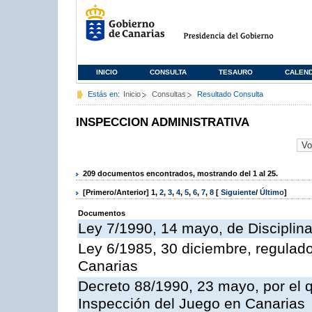
INICIO
CONSULTA
TESAURO
CALEN
Estás en:
Inicio
Consultas
Resultado Consulta
INSPECCION ADMINISTRATIVA
209 documentos encontrados, mostrando del 1 al 25.
[Primero/Anterior]
1
,
2
,
3
,
4
,
5
,
6
,
7
,
8
[
Siguiente
/
Último
]
Documentos
Ley 7/1990, 14 mayo, de Disciplina 
Ley 6/1985, 30 diciembre, regulad
Canarias
Decreto 88/1990, 23 mayo, por el q
Inspección del Juego en Canarias