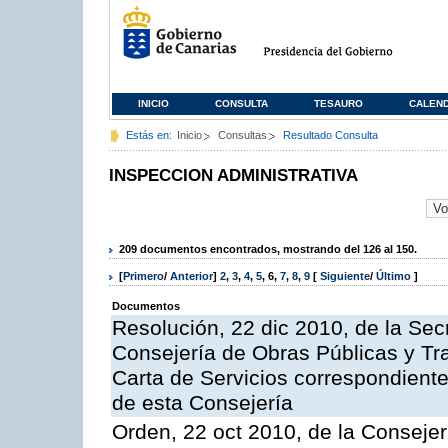
INICIO
CONSULTA
TESAURO
CALEN
Estás en:
Inicio
Consultas
Resultado Consulta
INSPECCION ADMINISTRATIVA
209 documentos encontrados, mostrando del 126 al 150.
[
Primero
/
Anterior
]
2
,
3
,
4
,
5
,
6
,
7
,
8
,
9
[
Siguiente
/
Último
]
Documentos
Resolución, 22 dic 2010, de la Sec
Consejería de Obras Públicas y Tra
Carta de Servicios correspondiente
de esta Consejería
Orden, 22 oct 2010, de la Consejer