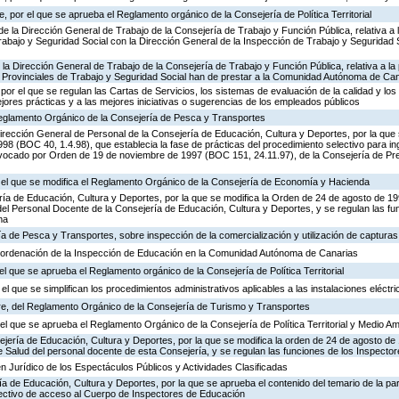
 por el que se aprueba el Reglamento orgánico de la Consejería de Política Territorial
de la Dirección General de Trabajo de la Consejería de Trabajo y Función Pública, relativa a 
abajo y Seguridad Social con la Dirección General de la Inspección de Trabajo y Seguridad So
 la Dirección General de Trabajo de la Consejería de Trabajo y Función Pública, relativa a la 
 Provinciales de Trabajo y Seguridad Social han de prestar a la Comunidad Autónoma de Ca
por el que se regulan las Cartas de Servicios, los sistemas de evaluación de la calidad y los
ejores prácticas y a las mejores iniciativas o sugerencias de los empleados públicos
 Reglamento Orgánico de la Consejería de Pesca y Transportes
irección General de Personal de la Consejería de Educación, Cultura y Deportes, por la que s
8 (BOC 40, 1.4.98), que establecia la fase de prácticas del procedimiento selectivo para i
vocado por Orden de 19 de noviembre de 1997 (BOC 151, 24.11.97), de la Consejería de Pre
r el que se modifica el Reglamento Orgánico de la Consejería de Economía y Hacienda
ría de Educación, Cultura y Deportes, por la que se modifica la Orden de 24 de agosto de 1
el Personal Docente de la Consejería de Educación, Cultura y Deportes, y se regulan las fu
ma
ía de Pesca y Transportes, sobre inspección de la comercialización y utilización de captura
 ordenación de la Inspección de Educación en la Comunidad Autónoma de Canarias
el que se aprueba el Reglamento orgánico de la Consejería de Política Territorial
el que se simplifican los procedimientos administrativos aplicables a las instalaciones eléctri
e, del Reglamento Orgánico de la Consejería de Turismo y Transportes
l que se aprueba el Reglamento Orgánico de la Consejería de Política Territorial y Medio A
ejería de Educación, Cultura y Deportes, por la que se modifica la orden de 24 de agosto d
e Salud del personal docente de esta Consejería, y se regulan las funciones de los Inspect
n Jurídico de los Espectáculos Públicos y Actividades Clasificadas
ía de Educación, Cultura y Deportes, por la que se aprueba el contenido del temario de la par
lectivo de acceso al Cuerpo de Inspectores de Educación