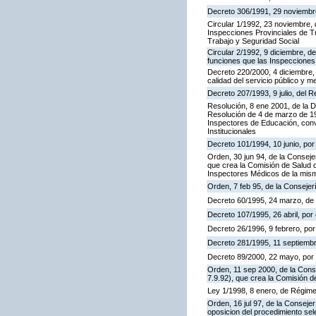
Decreto 306/1991, 29 noviembre,
Circular 1/1992, 23 noviembre, 
Inspecciones Provinciales de Tr
Trabajo y Seguridad Social
Circular 2/1992, 9 diciembre, de
funciones que las Inspecciones
Decreto 220/2000, 4 diciembre, 
calidad del servicio público y m
Decreto 207/1993, 9 julio, del
Resolución, 8 ene 2001, de la D
Resolución de 4 de marzo de 199
Inspectores de Educación, con
Institucionales
Decreto 101/1994, 10 junio, po
Orden, 30 jun 94, de la Conseje
que crea la Comisión de Salud d
Inspectores Médicos de la mis
Orden, 7 feb 95, de la Consejer
Decreto 60/1995, 24 marzo, de
Decreto 107/1995, 26 abril, por 
Decreto 26/1996, 9 febrero, por 
Decreto 281/1995, 11 septiembr
Decreto 89/2000, 22 mayo, por e
Orden, 11 sep 2000, de la Cons
7.9.92), que crea la Comisión d
Ley 1/1998, 8 enero, de Régime
Orden, 16 jul 97, de la Consejer
oposicion del procedimiento se