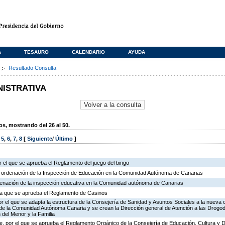
A
TESAURO
CALENDARIO
AYUDA
s
Resultado Consulta
NISTRATIVA
, mostrando del 26 al 50.
,
5
,
6
,
7
,
8
[
Siguiente
/
Último
]
 el que se aprueba el Reglamento del juego del bingo
e ordenación de la Inspección de Educación en la Comunidad Autónoma de Canarias
rdenación de la inspección educativa en la Comunidad autónoma de Canarias
r la que se aprueba el Reglamento de Casinos
r el que se adapta la estructura de la Consejería de Sanidad y Asuntos Sociales a la nueva 
n de la Comunidad Autónoma Canaria y se crean la Dirección general de Atención a las Drogo
 del Menor y la Familia
, por el que se aprueba el Reglamento Orgánico de la Consejería de Educación, Cultura y 