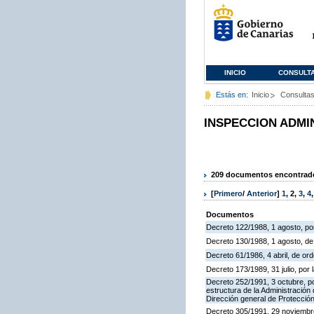
INICIO
CONSULT
Estás en:
Inicio
Consulta
INSPECCION ADMI
209 documentos encontrados
[
Primero
/
Anterior
]
1
,
2
,
3
,
4
Documentos
Decreto 122/1988, 1 agosto, por
Decreto 130/1988, 1 agosto, d
Decreto 61/1986, 4 abril, de o
Decreto 173/1989, 31 julio, po
Decreto 252/1991, 3 octubre, po
estructura de la Administració
Dirección general de Protección
Decreto 305/1991, 29 noviembre