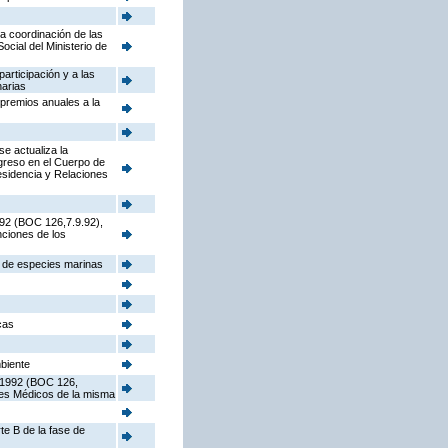
la coordinación de las
cial del Ministerio de
participación y a las
narias
 premios anuales a la
e actualiza la
ngreso en el Cuerpo de
sidencia y Relaciones
992 (BOC 126,7.9.92),
nciones de los
s de especies marinas
cas
mbiente
e 1992 (BOC 126,
ores Médicos de la misma
te B de la fase de