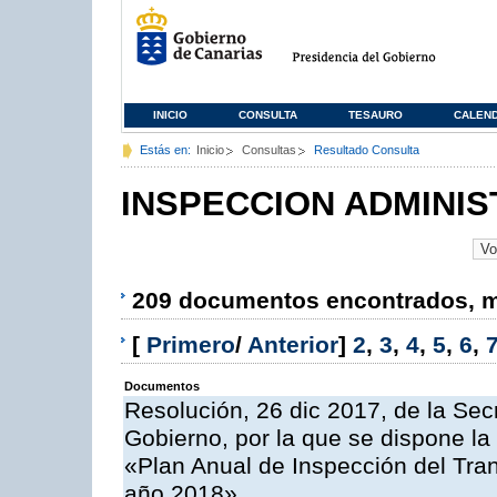
INICIO
CONSULTA
TESAURO
CALEN
Estás en:
Inicio
Consultas
Resultado Consulta
INSPECCION ADMINIS
209 documentos encontrados, mo
[
Primero
/
Anterior
]
2
,
3
,
4
,
5
,
6
,
Documentos
Resolución, 26 dic 2017, de la Sec
Gobierno, por la que se dispone la
«Plan Anual de Inspección del Tran
año 2018»