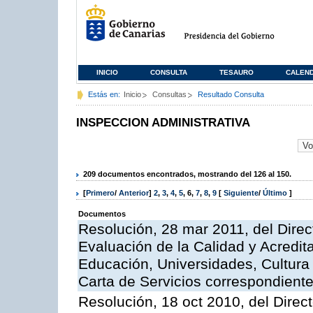
INICIO
CONSULTA
TESAURO
CALEN
Estás en:
Inicio
Consultas
Resultado Consulta
INSPECCION ADMINISTRATIVA
209 documentos encontrados, mostrando del 126 al 150.
[
Primero
/
Anterior
]
2
,
3
,
4
,
5
,
6
,
7
,
8
,
9
[
Siguiente
/
Último
]
Documentos
Resolución, 28 mar 2011, del Direc
Evaluación de la Calidad y Acredita
Educación, Universidades, Cultura 
Carta de Servicios correspondient
Resolución, 18 oct 2010, del Direc