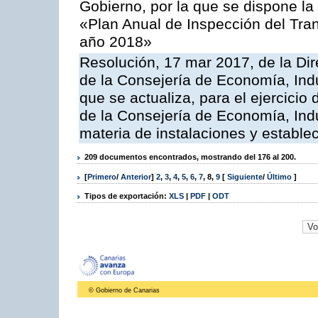
Gobierno, por la que se dispone la
«Plan Anual de Inspección del Tran
año 2018»
Resolución, 17 mar 2017, de la Dir
de la Consejería de Economía, Indu
que se actualiza, para el ejercici
de la Consejería de Economía, Ind
materia de instalaciones y estable
209 documentos encontrados, mostrando del 176 al 200.
[
Primero
/
Anterior
]
2
,
3
,
4
,
5
,
6
,
7
,
8
,
9
[
Siguiente
/
Último
]
Tipos de exportación:
XLS
|
PDF
|
ODT
© Gobierno de Canarias