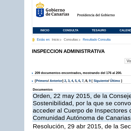
INICIO
CONSULTA
TESAURO
CALEN
Estás en:
Inicio
Consultas
Resultado Consulta
INSPECCION ADMINISTRATIVA
209 documentos encontrados, mostrando del 176 al 200.
[
Primero
/
Anterior
]
2
,
3
,
4
,
5
,
6
,
7
,
8
,
9
[
Siguiente
/
Último
]
Documentos
Orden, 22 may 2015, de la Conseje
Sostenibilidad, por la que se conv
acceder al Cuerpo de Inspectores 
Comunidad Autónoma de Canarias
Resolución, 29 abr 2015, de la Sec