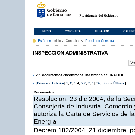
INICIO
CONSULTA
TESAURO
CALEN
Estás en:
Inicio
Consultas
Resultado Consulta
INSPECCION ADMINISTRATIVA
209 documentos encontrados, mostrando del 76 al 100.
[
Primero
/
Anterior
]
1
,
2
,
3
,
4
,
5
,
6
,
7
,
8
[
Siguiente
/
Último
]
Documentos
Resolución, 23 dic 2004, de la Sec
Consejería de Industria, Comercio
autoriza la Carta de Servicios de l
Energía
Decreto 182/2004, 21 diciembre, p