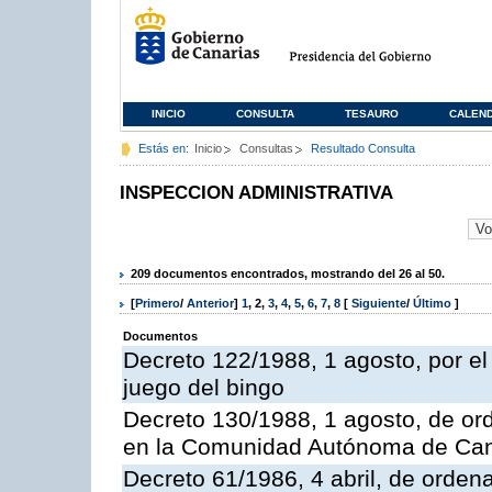
INICIO
CONSULTA
TESAURO
CALEN
Estás en:
Inicio
Consultas
Resultado Consulta
INSPECCION ADMINISTRATIVA
209 documentos encontrados, mostrando del 26 al 50.
[
Primero
/
Anterior
]
1
,
2
,
3
,
4
,
5
,
6
,
7
,
8
[
Siguiente
/
Último
]
Documentos
Decreto 122/1988, 1 agosto, por e
juego del bingo
Decreto 130/1988, 1 agosto, de or
en la Comunidad Autónoma de Can
Decreto 61/1986, 4 abril, de orden