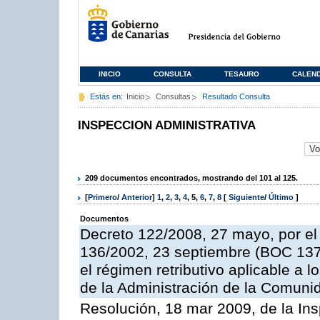
INICIO
CONSULTA
TESAURO
CALEN
Estás en:
Inicio
Consultas
Resultado Consulta
INSPECCION ADMINISTRATIVA
209 documentos encontrados, mostrando del 101 al 125.
[
Primero
/
Anterior
]
1
,
2
,
3
,
4
,
5
,
6
,
7
,
8
[
Siguiente
/
Último
]
Documentos
Decreto 122/2008, 27 mayo, por el
136/2002, 23 septiembre (BOC 137,
el régimen retributivo aplicable a 
de la Administración de la Comun
Resolución, 18 mar 2009, de la Ins