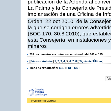
publicación de la Adenda al conveni
La Palma y la Consejería de Presid
implantación de una Oficina de In
Orden, 22 oct 2010, de la Consejer
la que se corrigen errores adverti
(BOC 170, 30.8.2010), que estable
esta Consejería, en instalaciones y
mineros
209 documentos encontrados, mostrando del 101 al 125.
[
Primero
/
Anterior
]
1
,
2
,
3
,
4
,
5
,
6
,
7
,
8
[
Siguiente
/
Último
]
Tipos de exportación:
XLS
|
PDF
|
ODT
© Gobierno de Canarias