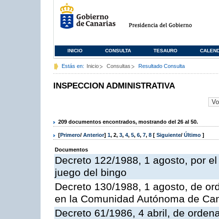
INICIO
CONSULTA
TESAURO
CALEN
Estás en:
Inicio
Consultas
Resultado Consulta
INSPECCION ADMINISTRATIVA
209 documentos encontrados, mostrando del 26 al 50.
[
Primero
/
Anterior
]
1
,
2
,
3
,
4
,
5
,
6
,
7
,
8
[
Siguiente
/
Último
]
Documentos
Decreto 122/1988, 1 agosto, por e
juego del bingo
Decreto 130/1988, 1 agosto, de or
en la Comunidad Autónoma de Can
Decreto 61/1986, 4 abril, de orden