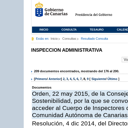
INICIO
CONSULTA
TESAURO
CALEN
Estás en:
Inicio
Consultas
Resultado Consulta
INSPECCION ADMINISTRATIVA
209 documentos encontrados, mostrando del 176 al 200.
[
Primero
/
Anterior
]
2
,
3
,
4
,
5
,
6
,
7
,
8
,
9
[
Siguiente
/
Último
]
Documentos
Orden, 22 may 2015, de la Conseje
Sostenibilidad, por la que se conv
acceder al Cuerpo de Inspectores 
Comunidad Autónoma de Canarias
Resolución, 4 dic 2014, del Direct