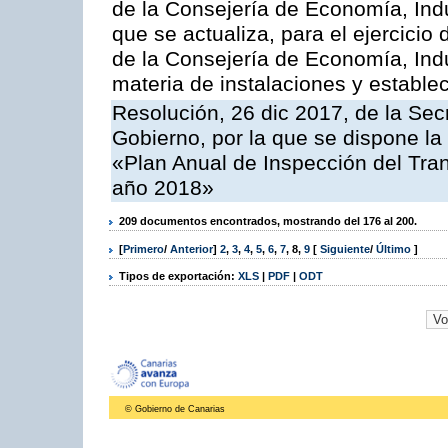
de la Consejería de Economía, Indu
que se actualiza, para el ejercici
de la Consejería de Economía, Ind
materia de instalaciones y estable
Resolución, 26 dic 2017, de la Sec
Gobierno, por la que se dispone la
«Plan Anual de Inspección del Tran
año 2018»
209 documentos encontrados, mostrando del 176 al 200.
[
Primero
/
Anterior
]
2
,
3
,
4
,
5
,
6
,
7
,
8
,
9
[
Siguiente
/
Último
]
Tipos de exportación:
XLS
|
PDF
|
ODT
© Gobierno de Canarias