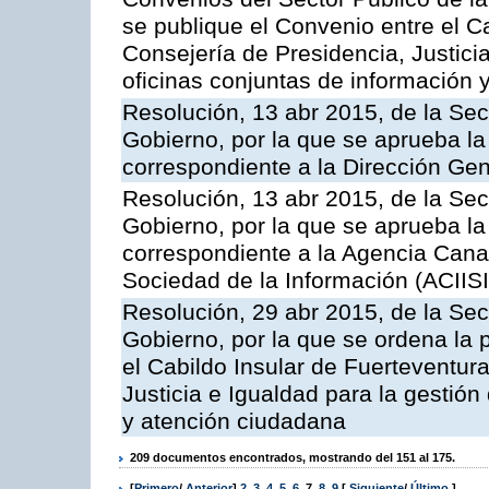
se publique el Convenio entre el C
Consejería de Presidencia, Justicia
oficinas conjuntas de información 
Resolución, 13 abr 2015, de la Sec
Gobierno, por la que se aprueba la 
correspondiente a la Dirección Gene
Resolución, 13 abr 2015, de la Sec
Gobierno, por la que se aprueba la 
correspondiente a la Agencia Canar
Sociedad de la Información (ACIISI
Resolución, 29 abr 2015, de la Sec
Gobierno, por la que se ordena la 
el Cabildo Insular de Fuerteventura
Justicia e Igualdad para la gestión
y atención ciudadana
209 documentos encontrados, mostrando del 151 al 175.
[
Primero
/
Anterior
]
2
,
3
,
4
,
5
,
6
,
7
,
8
,
9
[
Siguiente
/
Último
]