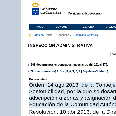
INICIO
CONSULTA
TESAURO
CALEN
Estás en:
Inicio
Consultas
Resultado Consulta
INSPECCION ADMINISTRATIVA
209 documentos encontrados, mostrando del 151 al 175.
[
Primero
/
Anterior
]
2
,
3
,
4
,
5
,
6
,
7
,
8
,
9
[
Siguiente
/
Último
]
Documentos
Orden, 14 ago 2013, de la Conseje
Sostenibilidad, por la que se desar
adscripción a zonas y asignación d
Educación de la Comunidad Autón
Resolución, 10 abr 2013, de la Dir