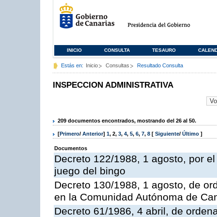
INICIO
CONSULTA
TESAURO
CALEN
Estás en:
Inicio
Consultas
Resultado Consulta
INSPECCION ADMINISTRATIVA
209 documentos encontrados, mostrando del 26 al 50.
[
Primero
/
Anterior
]
1
,
2
,
3
,
4
,
5
,
6
,
7
,
8
[
Siguiente
/
Último
]
Documentos
Decreto 122/1988, 1 agosto, por e
juego del bingo
Decreto 130/1988, 1 agosto, de or
en la Comunidad Autónoma de Can
Decreto 61/1986, 4 abril, de orden