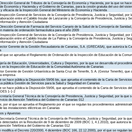
 Dirección General de Tributos de la Consejería de Economía y Hacienda, por la que se hace 
o de Economía y Hacienda y el Gobierno de Canarias, para la cesión gratuita del uso del sist
ad y eficacia de la Inspección General del Ministerio de Economía y Hacienda
Inspección General de Servicios de la Consejería de Presidencia, Justicia y Seguridad, por l
aboración entre el Cabildo Insular de Lanzarote y la Consejería de Presidencia, Justicia y Se
 Información y Atención Ciudadana
Dirección General de Farmacia del Servicio Canario de la Salud de la Consejería de Sanidad
en materia de ordenación farmacéutica para el año 2009
Inspección General de Servicios de la Consejería de Presidencia, Justicia y Seguridad, por 
aboración entre el Cabildo Insular de La Palma y la Consejería de Presidencia, Justicia y Seg
 Información y Atención Ciudadana
irector Gerente de la Gestión Recaudatoria de Canarias, S.A. (GRECASA), que autoriza la Ca
a
 el que se aprueba el Reglamento de Ordenación de la Inspección de Educación de la Comu
ería de Educación, Universidades, Cultura y Deportes, por la que se desarrolla el procedimi
os en la Inspección de Educación de la Comunidad Autónoma de Canarias
ctor Gerente de Gestión Urbanística de Santa Cruz de Tenerife, S. A. (Gestur Tenerife), que a
sta empresa
e se hace pública la Disposición 59/06 bis, que aprueba el contenido de la Carta de Servicios
a pública Gestión de Servicios para la Salud y Seguridad en Canarias
e se hace pública la Disposición 59/06, que aprueba el contenido de la Carta de Servicios d
COES 1-1-2
ecretaría General Técnica de la Consejería de Presidencia, Justicia y Seguridad, por la que s
rvicio de Atención Telefónica del Gobierno de Canarias 012
 por el que se aprueba el Reglamento por el que se regulan los procedimientos administrativ
de las instalaciones eléctricas en Canarias
egos y Apuestas
Secretaría General Técnica de la Consejería de Presidencia, Justicia y Seguridad, por la que
s detectados en la Resolución de 9 de diciembre de 2009 (BOC 1, 4.1.2010), que autoriza la
Atención Telefónica del Gobierno de Canarias 012
 modifica el Decreto 220/2000, 4 diciembre (BOC 166, 22.12.2000), por el que se regulan las