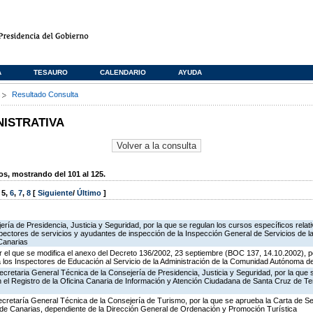
A
TESAURO
CALENDARIO
AYUDA
s
Resultado Consulta
NISTRATIVA
, mostrando del 101 al 125.
,
5
,
6
,
7
,
8
[
Siguiente
/
Último
]
jería de Presidencia, Justicia y Seguridad, por la que se regulan los cursos específicos rel
spectores de servicios y ayudantes de inspección de la Inspección General de Servicios de la
Canarias
 el que se modifica el anexo del Decreto 136/2002, 23 septiembre (BOC 137, 14.10.2002), p
e a los Inspectores de Educación al Servicio de la Administración de la Comunidad Autónoma 
ecretaria General Técnica de la Consejería de Presidencia, Justicia y Seguridad, por la que
en el Registro de la Oficina Canaria de Información y Atención Ciudadana de Santa Cruz de T
ecretaría General Técnica de la Consejería de Turismo, por la que se aprueba la Carta de S
o de Canarias, dependiente de la Dirección General de Ordenación y Promoción Turística