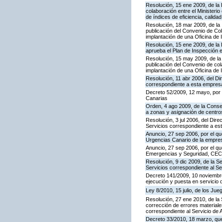
Resolución, 15 ene 2009, de la
colaboración entre el Ministeri
de índices de eficiencia, calid
Resolución, 18 mar 2009, de la 
publicación del Convenio de Col
implantación de una Oficina de
Resolución, 15 ene 2009, de la 
aprueba el Plan de Inspección 
Resolución, 15 may 2009, de la 
publicación del Convenio de col
implantación de una Oficina de
Resolución, 11 abr 2006, del D
correspondiente a esta empres
Decreto 52/2009, 12 mayo, por
Canarias
Orden, 4 ago 2009, de la Consej
a zonas y asignación de centr
Resolución, 3 jul 2006, del Dire
Servicios correspondiente a e
Anuncio, 27 sep 2006, por el qu
Urgencias Canario de la empres
Anuncio, 27 sep 2006, por el qu
Emergencias y Seguridad, CE
Resolución, 9 dic 2009, de la S
Servicios correspondiente al Se
Decreto 141/2009, 10 noviembre,
ejecución y puesta en servicio 
Ley 8/2010, 15 julio, de los Ju
Resolución, 27 ene 2010, de la 
corrección de errores materiale
correspondiente al Servicio de 
Decreto 33/2010, 18 marzo, que