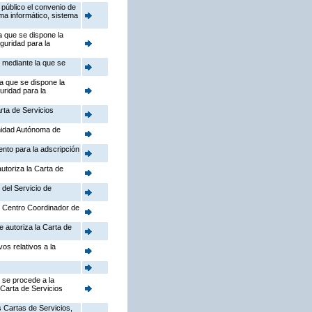
público el convenio de
ema informático, sistema
a que se dispone la
guridad para la
, mediante la que se
la que se dispone la
uridad para la
rta de Servicios
nidad Autónoma de
ento para la adscripción
utoriza la Carta de
 del Servicio de
el Centro Coordinador de
e autoriza la Carta de
os relativos a la
 se procede a la
 Carta de Servicios
 Cartas de Servicios,