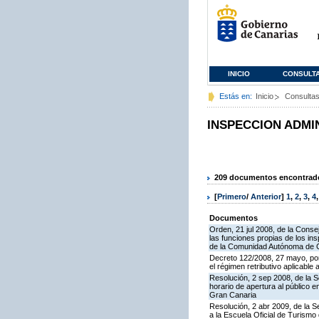
INICIO
CONSULT
Estás en:
Inicio
Consulta
INSPECCION ADMI
209 documentos encontrados
[
Primero
/
Anterior
]
1
,
2
,
3
,
4
Documentos
Orden, 21 jul 2008, de la Conse
las funciones propias de los in
de la Comunidad Autónoma de 
Decreto 122/2008, 27 mayo, por
el régimen retributivo aplicabl
Resolución, 2 sep 2008, de la S
horario de apertura al público 
Gran Canaria
Resolución, 2 abr 2009, de la S
a la Escuela Oficial de Turism