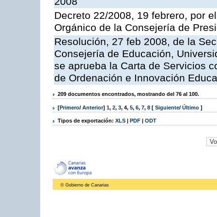
2008
Decreto 22/2008, 19 febrero, por 
Orgánico de la Consejería de Presi
Resolución, 27 feb 2008, de la Sec
Consejería de Educación, Universid
se aprueba la Carta de Servicios c
de Ordenación e Innovación Educa
209 documentos encontrados, mostrando del 76 al 100.
[
Primero
/
Anterior
]
1
,
2
,
3
,
4
,
5
,
6
,
7
,
8
[
Siguiente
/
Último
]
Tipos de exportación:
XLS
|
PDF
|
ODT
© Gobierno de Canarias