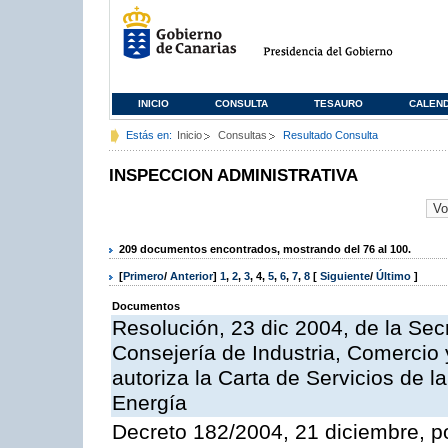
INICIO
CONSULTA
TESAURO
CALEN
Estás en:
Inicio
Consultas
Resultado Consulta
INSPECCION ADMINISTRATIVA
209 documentos encontrados, mostrando del 76 al 100.
[
Primero
/
Anterior
]
1
,
2
,
3
,
4
,
5
,
6
,
7
,
8
[
Siguiente
/
Último
]
Documentos
Resolución, 23 dic 2004, de la Sec
Consejería de Industria, Comercio
autoriza la Carta de Servicios de l
Energía
Decreto 182/2004, 21 diciembre, p