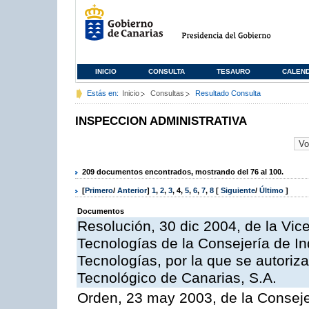
INICIO
CONSULTA
TESAURO
CALEN
Estás en:
Inicio
Consultas
Resultado Consulta
INSPECCION ADMINISTRATIVA
209 documentos encontrados, mostrando del 76 al 100.
[
Primero
/
Anterior
]
1
,
2
,
3
,
4
,
5
,
6
,
7
,
8
[
Siguiente
/
Último
]
Documentos
Resolución, 30 dic 2004, de la Vic
Tecnologías de la Consejería de I
Tecnologías, por la que se autoriza 
Tecnológico de Canarias, S.A.
Orden, 23 may 2003, de la Conseje