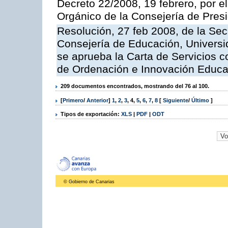
Decreto 22/2008, 19 febrero, por 
Orgánico de la Consejería de Presi
Resolución, 27 feb 2008, de la Sec
Consejería de Educación, Universid
se aprueba la Carta de Servicios c
de Ordenación e Innovación Educa
209 documentos encontrados, mostrando del 76 al 100.
[
Primero
/
Anterior
]
1
,
2
,
3
,
4
,
5
,
6
,
7
,
8
[
Siguiente
/
Último
]
Tipos de exportación:
XLS
|
PDF
|
ODT
© Gobierno de Canarias