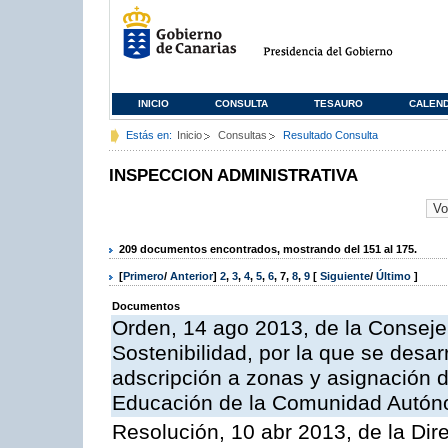
INICIO
CONSULTA
TESAURO
CALEN
Estás en:
Inicio
Consultas
Resultado Consulta
INSPECCION ADMINISTRATIVA
209 documentos encontrados, mostrando del 151 al 175.
[
Primero
/
Anterior
]
2
,
3
,
4
,
5
,
6
,
7
,
8
,
9
[
Siguiente
/
Último
]
Documentos
Orden, 14 ago 2013, de la Conseje
Sostenibilidad, por la que se desar
adscripción a zonas y asignación d
Educación de la Comunidad Autón
Resolución, 10 abr 2013, de la Dir