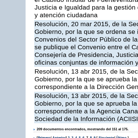
Justicia e Igualdad para la gestión
y atención ciudadana
Resolución, 20 mar 2015, de la Sec
Gobierno, por la que se ordena se 
Convenios del Sector Público de 
se publique el Convenio entre el C
Consejería de Presidencia, Justicia
oficinas conjuntas de información 
Resolución, 13 abr 2015, de la Sec
Gobierno, por la que se aprueba la 
correspondiente a la Dirección Gene
Resolución, 13 abr 2015, de la Sec
Gobierno, por la que se aprueba la 
correspondiente a la Agencia Canar
Sociedad de la Información (ACIISI
209 documentos encontrados, mostrando del 151 al 175.
[
Primero
/
Anterior
]
2
,
3
,
4
,
5
,
6
,
7
,
8
,
9
[
Siguiente
/
Último
]