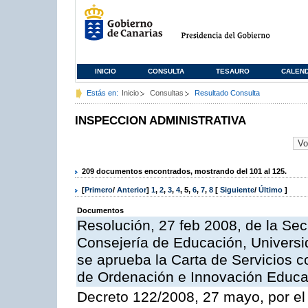
INICIO
CONSULTA
TESAURO
CALEN
Estás en:
Inicio
Consultas
Resultado Consulta
INSPECCION ADMINISTRATIVA
209 documentos encontrados, mostrando del 101 al 125.
[
Primero
/
Anterior
]
1
,
2
,
3
,
4
,
5
,
6
,
7
,
8
[
Siguiente
/
Último
]
Documentos
Resolución, 27 feb 2008, de la Sec
Consejería de Educación, Universid
se aprueba la Carta de Servicios c
de Ordenación e Innovación Educa
Decreto 122/2008, 27 mayo, por el