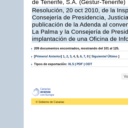
de Tenerife, S.A. (Gestur-Tenerife)
Resolución, 20 oct 2010, de la Ins
Consejería de Presidencia, Justici
publicación de la Adenda al conveni
La Palma y la Consejería de Presid
implantación de una Oficina de In
209 documentos encontrados, mostrando del 101 al 125.
[
Primero
/
Anterior
]
1
,
2
,
3
,
4
,
5
,
6
,
7
,
8
[
Siguiente
/
Último
]
Tipos de exportación:
XLS
|
PDF
|
ODT
© Gobierno de Canarias