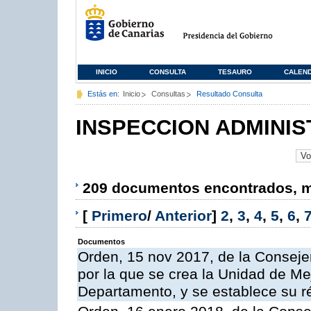
INICIO
CONSULTA
TESAURO
CALEN
Estás en:
Inicio
Consultas
Resultado Consulta
INSPECCION ADMINIS
209 documentos encontrados, mo
[
Primero
/
Anterior
]
2
,
3
,
4
,
5
,
6
,
Documentos
Orden, 15 nov 2017, de la Conseje
por la que se crea la Unidad de Me
Departamento, y se establece su 