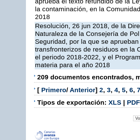
aprueba el texto refundido de la L
la contaminación, en la Comunida
2018
Resolución, 26 jun 2018, de la Dir
Naturaleza de la Consejería de Polít
Seguridad, por la que se aprueban 
transfronterizos de residuos en l
el periodo 2018-2022, y el Progra
materia para el año 2018
209 documentos encontrados, mo
[
Primero
/
Anterior
]
2
,
3
,
4
,
5
,
6
,
Tipos de exportación:
XLS
|
PDF