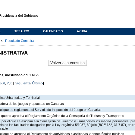
A
TESAURO
CALENDARIO
AYUDA
s
Resultado Consulta
NISTRATIVA
, mostrando del 1 al 25.
5
,
6
,
7
,
8
[
Siguiente
/
Último
]
na Urbanística y Territorial
ladora de los juegos y apuestas en Canarias
el que se reglamenta el Servicio de Inspección del Juego en Canarias
 el que se aprueba el Reglamento Orgánico de la Consejería de Turismo y Transportes
 por el que se asignan a la Consejería de Turismo y Transportes los medios personales, pr
icio de las facultades delegadas por la Ley orgánica 5/1987, 30 julio (BOE 182, 31.7.87), en r
 cable
el que se aprueba el Reglamento de actividades clasificadas y espectáculos públicos