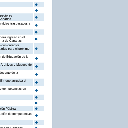
spectores
Canarias
ervicios traspasados a
para ingreso en el
oma de Canarias
n con carácter
arias para el próximo
ón de Educación de la
o, Archivos y Museos de
docente de la
88), que aprueba el
 de competencias en
ción Pública
ibución de competencias