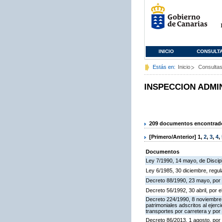
INICIO
CONSULT
Estás en:
Inicio
Consulta
INSPECCION ADMI
209 documentos encontrados
[Primero/Anterior]
1
,
2
,
3
,
4
,
Documentos
Ley 7/1990, 14 mayo, de Discipli
Ley 6/1985, 30 diciembre, regu
Decreto 88/1990, 23 mayo, por 
Decreto 56/1992, 30 abril, por
Decreto 224/1990, 8 noviembre,
patrimoniales adscritos al ejerc
transportes por carretera y por
Decreto 86/2013, 1 agosto, por 