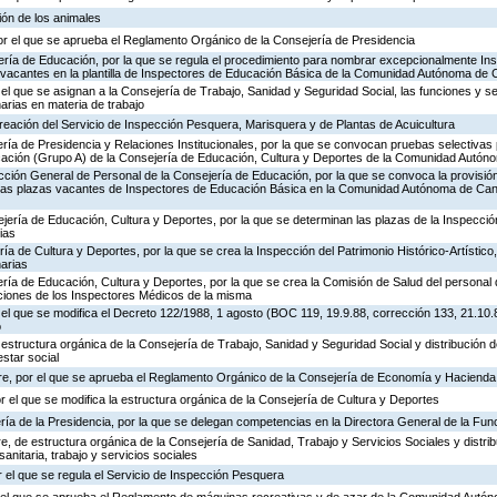
ión de los animales
or el que se aprueba el Reglamento Orgánico de la Consejería de Presidencia
ería de Educación, por la que se regula el procedimiento para nombrar excepcionalmente In
s vacantes en la plantilla de Inspectores de Educación Básica de la Comunidad Autónoma de 
 el que se asignan a la Consejería de Trabajo, Sanidad y Seguridad Social, las funciones y s
rias en materia de trabajo
creación del Servicio de Inspección Pesquera, Marisquera y de Plantas de Acuicultura
ría de Presidencia y Relaciones Institucionales, por la que se convocan pruebas selectivas 
ación (Grupo A) de la Consejería de Educación, Cultura y Deportes de la Comunidad Autón
ección General de Personal de la Consejería de Educación, por la que se convoca la provisió
de las plazas vacantes de Inspectores de Educación Básica en la Comunidad Autónoma de Can
jería de Educación, Cultura y Deportes, por la que se determinan las plazas de la Inspecci
ias
ría de Cultura y Deportes, por la que se crea la Inspección del Patrimonio Histórico-Artístic
arias
ría de Educación, Cultura y Deportes, por la que se crea la Comisión de Salud del personal 
nciones de los Inspectores Médicos de la misma
 el que se modifica el Decreto 122/1988, 1 agosto (BOC 119, 19.9.88, corrección 133, 21.10.
o
 estructura orgánica de la Consejería de Trabajo, Sanidad y Seguridad Social y distribución
estar social
re, por el que se aprueba el Reglamento Orgánico de la Consejería de Economía y Hacienda
or el que se modifica la estructura orgánica de la Consejería de Cultura y Deportes
ría de la Presidencia, por la que se delegan competencias en la Directora General de la Fun
, de estructura orgánica de la Consejería de Sanidad, Trabajo y Servicios Sociales y distr
sanitaria, trabajo y servicios sociales
 el que se regula el Servicio de Inspección Pesquera