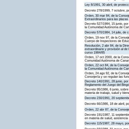
Ley 8/1991, 30 abril, de protecc
Decreto 278/1999, 7 octubre, p
Orden, 30 mar 84, de la Consej
Extraordinarios para las plaza
Decreto 527/1984, 15 junio, por
la Comunidad Autónoma de Cana
Decreto 570/1984, 14 julio, de 
Orden, 19 nov 97, de la Conseje
Cuerpo de Inspectores de Educ
Resolución, 2 abr 84, de la Dir
extraordinario y provisión al 
curso 1984/85
Orden, 17 oct 2000, de la Conse
Comunidad Autónoma de Canar
Orden, 22 oct 84, de la Conseje
la Comunidad Autónoma de Can
Orden, 24 ago 92, de la Conseje
Consejería y se regulan las fu
Decreto 140/1991, 28 junio, por
Reglamento del Juego del Bing
Decreto 95/1986, 6 junio, sobre
materia de trabajo, salud y bien
Decreto 230/1991, 20 septiemb
Decreto 66/1986, 18 de abril, p
Orden, 22 abr 87, de la Conseje
Decreto 191/1987, 11 septiembre
en materia de salud, asistencia 
Decreto 115/1987, 28 mayo, por