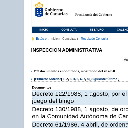
INICIO
CONSULTA
TESAURO
CALEN
Estás en:
Inicio
Consultas
Resultado Consulta
INSPECCION ADMINISTRATIVA
209 documentos encontrados, mostrando del 26 al 50.
[
Primero
/
Anterior
]
1
,
2
,
3
,
4
,
5
,
6
,
7
,
8
[
Siguiente
/
Último
]
Documentos
Decreto 122/1988, 1 agosto, por e
juego del bingo
Decreto 130/1988, 1 agosto, de or
en la Comunidad Autónoma de Can
Decreto 61/1986, 4 abril, de orden