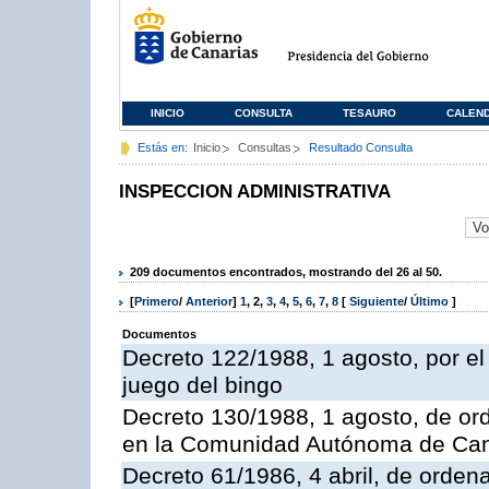
INICIO
CONSULTA
TESAURO
CALEN
Estás en:
Inicio
Consultas
Resultado Consulta
INSPECCION ADMINISTRATIVA
209 documentos encontrados, mostrando del 26 al 50.
[
Primero
/
Anterior
]
1
,
2
,
3
,
4
,
5
,
6
,
7
,
8
[
Siguiente
/
Último
]
Documentos
Decreto 122/1988, 1 agosto, por e
juego del bingo
Decreto 130/1988, 1 agosto, de or
en la Comunidad Autónoma de Can
Decreto 61/1986, 4 abril, de orden