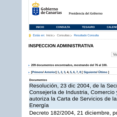
INICIO
CONSULTA
TESAURO
CALEN
Estás en:
Inicio
Consultas
Resultado Consulta
INSPECCION ADMINISTRATIVA
209 documentos encontrados, mostrando del 76 al 100.
[
Primero
/
Anterior
]
1
,
2
,
3
,
4
,
5
,
6
,
7
,
8
[
Siguiente
/
Último
]
Documentos
Resolución, 23 dic 2004, de la Sec
Consejería de Industria, Comercio
autoriza la Carta de Servicios de l
Energía
Decreto 182/2004, 21 diciembre, p