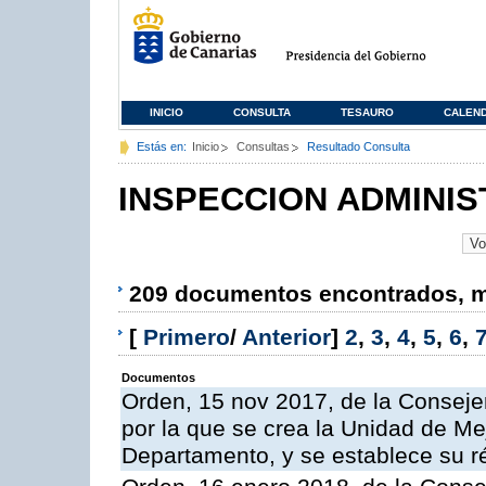
INICIO
CONSULTA
TESAURO
CALEN
Estás en:
Inicio
Consultas
Resultado Consulta
INSPECCION ADMINIS
209 documentos encontrados, mo
[
Primero
/
Anterior
]
2
,
3
,
4
,
5
,
6
,
Documentos
Orden, 15 nov 2017, de la Conseje
por la que se crea la Unidad de Me
Departamento, y se establece su 