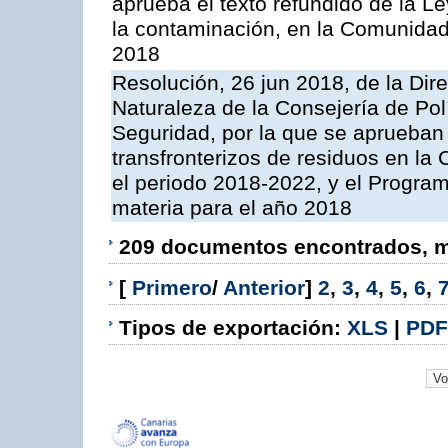
aprueba el texto refundido de la L
la contaminación, en la Comunida
2018
Resolución, 26 jun 2018, de la Dir
Naturaleza de la Consejería de Polít
Seguridad, por la que se aprueban 
transfronterizos de residuos en l
el periodo 2018-2022, y el Progra
materia para el año 2018
209 documentos encontrados, mo
[
Primero
/
Anterior
]
2
,
3
,
4
,
5
,
6
,
Tipos de exportación:
XLS
|
PDF