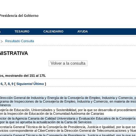
A
TESAURO
CALENDARIO
AYUDA
s
Resultado Consulta
NISTRATIVA
, mostrando del 151 al 175.
,
6
,
7
,
8
,
9
[
Siguiente
/
Último
]
Dirección General de Industria y Energía de la Consejería de Empleo, Industria y Comercio, p
rograma de Inspecciones de la Consejería de Empleo, Industria y Comercio, en materia de ins
 mineros
jería de Educación, Universidades y Sostenibilidad, por la que se desarrolla el procedimient
 en la Inspección de Educación de la Comunidad Autónoma de Canarias
ector de la Agencia Canaria de Calidad Universitaria y Evaluación Educativa de la Consejerí
por la que se aprueba la actualización de la Carta de Servicios
ecretaría General Técnica de la Consejería de Presidencia, Justicia e Igualdad, por la que se
ervicios correspondiente al CiberCentro de la Dirección General de Telecomunicaciones y N
ecretaría General Técnica de la Consejería de Presidencia, Justicia e Igualdad, por la que se