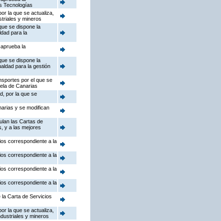
as Tecnologías
or la que se actualiza,
striales y mineros
que se dispone la
ldad para la
 aprueba la
que se dispone la
ualdad para la gestión
nsportes por el que se
uela de Canarias
d, por la que se
arias y se modifican
ulan las Cartas de
s, y a las mejores
ios correspondiente a la
ios correspondiente a la
ios correspondiente a la
ios correspondiente a la
 la Carta de Servicios
or la que se actualiza,
ndustriales y mineros