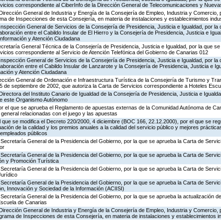
ervicios correspondiente al CiberInfo de la Dirección General de Telecomunicaciones y Nuev
Dirección General de Industria y Energía de la Consejería de Empleo, Industria y Comercio, p
rama de Inspecciones de esta Consejería, en materia de instalaciones y establecimientos indu
Inspección General de Servicios de la Consejería de Presidencia, Justicia e Igualdad, por la 
boración entre el Cabildo Insular de El Hierro y la Consejería de Presidencia, Justicia e Igua
 Información y Atención Ciudadana
ecretaría General Técnica de la Consejería de Presidencia, Justicia e Igualdad, por la que se
rvicios correspondiente al Servicio de Atención Telefónica del Gobierno de Canarias 012
Inspección General de Servicios de la Consejería de Presidencia, Justicia e Igualdad, por la 
aboración entre el Cabildo Insular de Lanzarote y la Consejería de Presidencia, Justicia e Ig
rmación y Atención Ciudadana
ección General de Ordenación e Infraestructura Turística de la Consejería de Turismo y Tra
25 de septiembre de 2002, que autoriza la Carta de Servicios correspondiente a Hoteles Esc
irectora del Instituto Canario de Igualdad de la Consejería de Presidencia, Justicia e Igualda
 de este Organismo Autónomo
or el que se aprueba el Reglamento de apuestas externas de la Comunidad Autónoma de Can
 general relacionadas con el juego y las apuestas
el que se modifica el Decreto 220/2000, 4 diciembre (BOC 166, 22.12.2000), por el que se reg
ación de la calidad y los premios anuales a la calidad del servicio público y mejores práctica
s empleados públicos
Secretaría General de la Presidencia del Gobierno, por la que se aprueba la Carta de Servic
or
Secretaría General de la Presidencia del Gobierno, por la que se aprueba la Carta de Servic
ón y Promoción Turística
Secretaría General de la Presidencia del Gobierno, por la que se aprueba la Carta de Servic
Jurídico
Secretaría General de la Presidencia del Gobierno, por la que se aprueba la Carta de Servic
n, Innovación y Sociedad de la Información (ACIISI)
Secretaría General de la Presidencia del Gobierno, por la que se aprueba la actualización de
Escuela de Canarias
Dirección General de Industria y Energía de la Consejería de Empleo, Industria y Comercio, p
rograma de Inspecciones de esta Consejería, en materia de instalaciones y establecimientos i