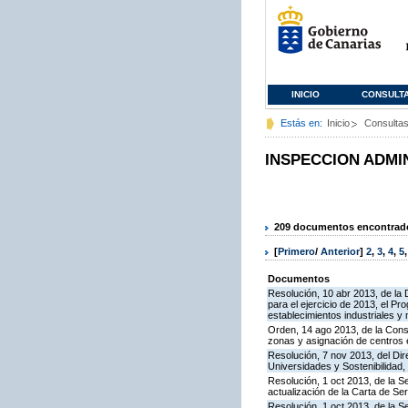
INICIO
CONSULT
Estás en:
Inicio
Consulta
INSPECCION ADMI
209 documentos encontrados
[
Primero
/
Anterior
]
2
,
3
,
4
,
5
Documentos
Resolución, 10 abr 2013, de la 
para el ejercicio de 2013, el P
establecimientos industriales y
Orden, 14 ago 2013, de la Conse
zonas y asignación de centros
Resolución, 7 nov 2013, del Dir
Universidades y Sostenibilidad, 
Resolución, 1 oct 2013, de la S
actualización de la Carta de S
Resolución, 1 oct 2013, de la S