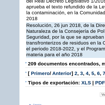
del Real Decreto Legislativo 1/201
aprueba el texto refundido de la L
la contaminación, en la Comunida
2018
Resolución, 26 jun 2018, de la Dir
Naturaleza de la Consejería de Polít
Seguridad, por la que se aprueban 
transfronterizos de residuos en l
el periodo 2018-2022, y el Progra
materia para el año 2018
209 documentos encontrados, mo
[
Primero
/
Anterior
]
2
,
3
,
4
,
5
,
6
,
Tipos de exportación:
XLS
|
PDF