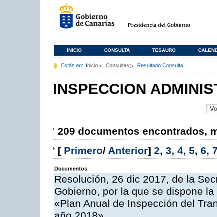
INICIO
CONSULTA
TESAURO
CALEN
Estás en:
Inicio
Consultas
Resultado Consulta
INSPECCION ADMINIS
209 documentos encontrados, mo
[
Primero
/
Anterior
]
2
,
3
,
4
,
5
,
6
,
Documentos
Resolución, 26 dic 2017, de la Sec
Gobierno, por la que se dispone la
«Plan Anual de Inspección del Tran
año 2018»