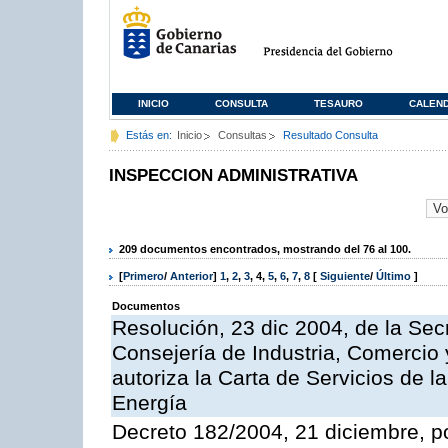
INICIO
CONSULTA
TESAURO
CALEN
Estás en:
Inicio
Consultas
Resultado Consulta
INSPECCION ADMINISTRATIVA
209 documentos encontrados, mostrando del 76 al 100.
[
Primero
/
Anterior
]
1
,
2
,
3
,
4
,
5
,
6
,
7
,
8
[
Siguiente
/
Último
]
Documentos
Resolución, 23 dic 2004, de la Sec
Consejería de Industria, Comercio
autoriza la Carta de Servicios de l
Energía
Decreto 182/2004, 21 diciembre, p