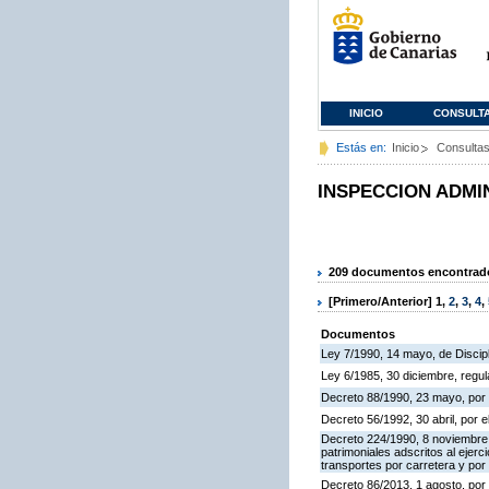
INICIO
CONSULT
Estás en:
Inicio
Consulta
INSPECCION ADMI
209 documentos encontrados
[Primero/Anterior]
1
,
2
,
3
,
4
,
Documentos
Ley 7/1990, 14 mayo, de Discipli
Ley 6/1985, 30 diciembre, regu
Decreto 88/1990, 23 mayo, por 
Decreto 56/1992, 30 abril, por
Decreto 224/1990, 8 noviembre,
patrimoniales adscritos al ejerc
transportes por carretera y por
Decreto 86/2013, 1 agosto, por 