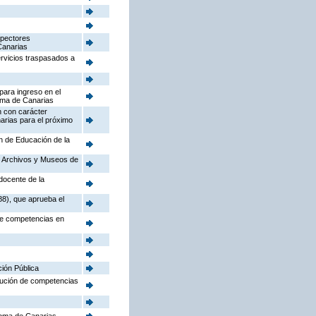
spectores
Canarias
ervicios traspasados a
para ingreso en el
oma de Canarias
n con carácter
arias para el próximo
ón de Educación de la
o, Archivos y Museos de
docente de la
88), que aprueba el
 de competencias en
ción Pública
ibución de competencias