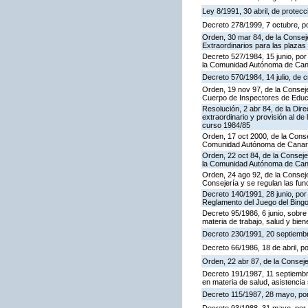
Ley 8/1991, 30 abril, de protecc
Decreto 278/1999, 7 octubre, p
Orden, 30 mar 84, de la Consej
Extraordinarios para las plaza
Decreto 527/1984, 15 junio, por
la Comunidad Autónoma de Cana
Decreto 570/1984, 14 julio, de 
Orden, 19 nov 97, de la Conseje
Cuerpo de Inspectores de Educ
Resolución, 2 abr 84, de la Dir
extraordinario y provisión al 
curso 1984/85
Orden, 17 oct 2000, de la Conse
Comunidad Autónoma de Canar
Orden, 22 oct 84, de la Conseje
la Comunidad Autónoma de Can
Orden, 24 ago 92, de la Conseje
Consejería y se regulan las fu
Decreto 140/1991, 28 junio, por
Reglamento del Juego del Bing
Decreto 95/1986, 6 junio, sobre
materia de trabajo, salud y bien
Decreto 230/1991, 20 septiemb
Decreto 66/1986, 18 de abril, p
Orden, 22 abr 87, de la Conseje
Decreto 191/1987, 11 septiembre
en materia de salud, asistencia 
Decreto 115/1987, 28 mayo, por