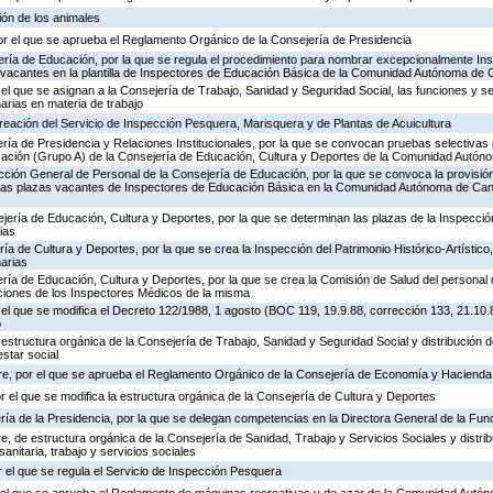
ión de los animales
or el que se aprueba el Reglamento Orgánico de la Consejería de Presidencia
ería de Educación, por la que se regula el procedimiento para nombrar excepcionalmente In
s vacantes en la plantilla de Inspectores de Educación Básica de la Comunidad Autónoma de 
 el que se asignan a la Consejería de Trabajo, Sanidad y Seguridad Social, las funciones y s
rias en materia de trabajo
creación del Servicio de Inspección Pesquera, Marisquera y de Plantas de Acuicultura
ría de Presidencia y Relaciones Institucionales, por la que se convocan pruebas selectivas 
ación (Grupo A) de la Consejería de Educación, Cultura y Deportes de la Comunidad Autón
ección General de Personal de la Consejería de Educación, por la que se convoca la provisió
de las plazas vacantes de Inspectores de Educación Básica en la Comunidad Autónoma de Can
jería de Educación, Cultura y Deportes, por la que se determinan las plazas de la Inspecci
ias
ría de Cultura y Deportes, por la que se crea la Inspección del Patrimonio Histórico-Artístic
arias
ría de Educación, Cultura y Deportes, por la que se crea la Comisión de Salud del personal 
nciones de los Inspectores Médicos de la misma
 el que se modifica el Decreto 122/1988, 1 agosto (BOC 119, 19.9.88, corrección 133, 21.10.
o
 estructura orgánica de la Consejería de Trabajo, Sanidad y Seguridad Social y distribución
estar social
re, por el que se aprueba el Reglamento Orgánico de la Consejería de Economía y Hacienda
or el que se modifica la estructura orgánica de la Consejería de Cultura y Deportes
ría de la Presidencia, por la que se delegan competencias en la Directora General de la Fun
, de estructura orgánica de la Consejería de Sanidad, Trabajo y Servicios Sociales y distr
sanitaria, trabajo y servicios sociales
 el que se regula el Servicio de Inspección Pesquera