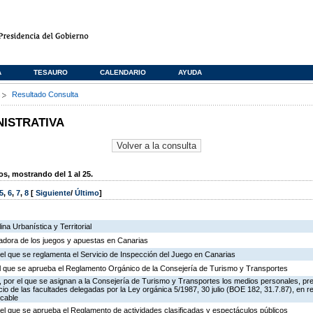
A
TESAURO
CALENDARIO
AYUDA
s
Resultado Consulta
NISTRATIVA
, mostrando del 1 al 25.
5
,
6
,
7
,
8
[
Siguiente
/
Último
]
na Urbanística y Territorial
ladora de los juegos y apuestas en Canarias
el que se reglamenta el Servicio de Inspección del Juego en Canarias
 el que se aprueba el Reglamento Orgánico de la Consejería de Turismo y Transportes
 por el que se asignan a la Consejería de Turismo y Transportes los medios personales, pr
icio de las facultades delegadas por la Ley orgánica 5/1987, 30 julio (BOE 182, 31.7.87), en r
 cable
el que se aprueba el Reglamento de actividades clasificadas y espectáculos públicos