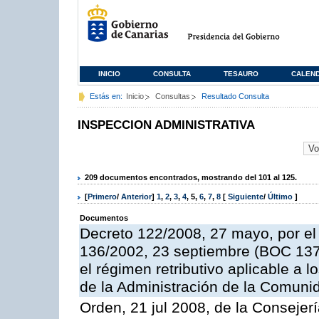
INICIO
CONSULTA
TESAURO
CALEN
Estás en:
Inicio
Consultas
Resultado Consulta
INSPECCION ADMINISTRATIVA
209 documentos encontrados, mostrando del 101 al 125.
[
Primero
/
Anterior
]
1
,
2
,
3
,
4
,
5
,
6
,
7
,
8
[
Siguiente
/
Último
]
Documentos
Decreto 122/2008, 27 mayo, por el
136/2002, 23 septiembre (BOC 137,
el régimen retributivo aplicable a 
de la Administración de la Comun
Orden, 21 jul 2008, de la Consejerí