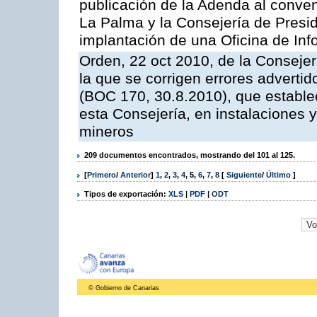
publicación de la Adenda al conveni
La Palma y la Consejería de Presid
implantación de una Oficina de In
Orden, 22 oct 2010, de la Consejer
la que se corrigen errores adverti
(BOC 170, 30.8.2010), que estable
esta Consejería, en instalaciones y
mineros
209 documentos encontrados, mostrando del 101 al 125.
[
Primero
/
Anterior
]
1
,
2
,
3
,
4
,
5
,
6
,
7
,
8
[
Siguiente
/
Último
]
Tipos de exportación:
XLS
|
PDF
|
ODT
© Gobierno de Canarias