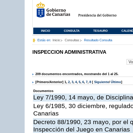
INICIO
CONSULTA
TESAURO
CALEN
Estás en:
Inicio
Consultas
Resultado Consulta
INSPECCION ADMINISTRATIVA
209 documentos encontrados, mostrando del 1 al 25.
[Primero/Anterior]
1
,
2
,
3
,
4
,
5
,
6
,
7
,
8
[
Siguiente
/
Último
]
Documentos
Ley 7/1990, 14 mayo, de Disciplina 
Ley 6/1985, 30 diciembre, regulad
Canarias
Decreto 88/1990, 23 mayo, por el q
Inspección del Juego en Canarias