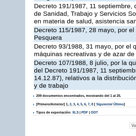
Decreto 191/1987, 11 septiembre, d
de Sanidad, Trabajo y Servicios So
en materia de salud, asistencia sani
Decreto 115/1987, 28 mayo, por el 
Pesquera
Decreto 93/1988, 31 mayo, por el 
máquinas recreativas y de azar d
Decreto 107/1988, 8 julio, por la 
del Decreto 191/1987, 11 septiemb
14.12.87), relativos a la distribuc
y de trabajo
209 documentos encontrados, mostrando del 1 al 25.
[Primero/Anterior]
1
,
2
,
3
,
4
,
5
,
6
,
7
,
8
[
Siguiente
/
Último
]
Tipos de exportación:
XLS
|
PDF
|
ODT