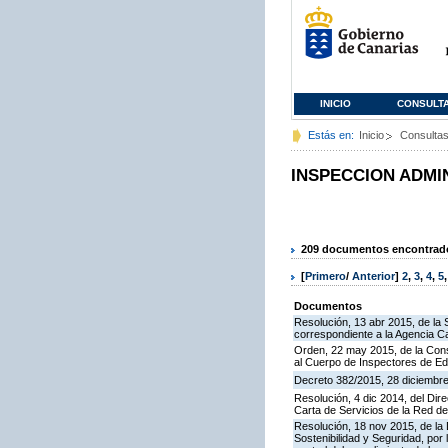
INICIO
CONSULT
Estás en:
Inicio
Consulta
INSPECCION ADMI
209 documentos encontrados
[
Primero
/
Anterior
]
2
,
3
,
4
,
5
Documentos
Resolución, 13 abr 2015, de la 
correspondiente a la Agencia Ca
Orden, 22 may 2015, de la Cons
al Cuerpo de Inspectores de E
Decreto 382/2015, 28 diciembre,
Resolución, 4 dic 2014, del Dir
Carta de Servicios de la Red 
Resolución, 18 nov 2015, de la D
Sostenibilidad y Seguridad, por 