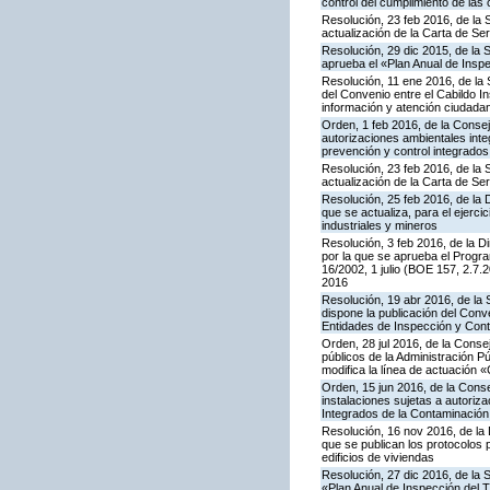
control del cumplimiento de las
Resolución, 23 feb 2016, de la 
actualización de la Carta de S
Resolución, 29 dic 2015, de la 
aprueba el «Plan Anual de Inspe
Resolución, 11 ene 2016, de la 
del Convenio entre el Cabildo I
información y atención ciudada
Orden, 1 feb 2016, de la Conseje
autorizaciones ambientales inte
prevención y control integrado
Resolución, 23 feb 2016, de la 
actualización de la Carta de S
Resolución, 25 feb 2016, de la 
que se actualiza, para el ejerc
industriales y mineros
Resolución, 3 feb 2016, de la Di
por la que se aprueba el Progra
16/2002, 1 julio (BOE 157, 2.7.
2016
Resolución, 19 abr 2016, de la
dispone la publicación del Con
Entidades de Inspección y Contr
Orden, 28 jul 2016, de la Consej
públicos de la Administración P
modifica la línea de actuación «
Orden, 15 jun 2016, de la Consej
instalaciones sujetas a autoriza
Integrados de la Contaminació
Resolución, 16 nov 2016, de la 
que se publican los protocolos 
edificios de viviendas
Resolución, 27 dic 2016, de la 
«Plan Anual de Inspección del T