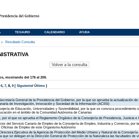
A
TESAURO
CALENDARIO
AYUDA
s
Resultado Consulta
NISTRATIVA
, mostrando del 176 al 200.
,
6
,
7
,
8
,
9
[
Siguiente
/
Último
]
Secretaría General de la Presidencia del Gobierno, por la que se aprueba la actualización de 
naria de Investigación, Innovación y Sociedad de la Información (ACIISI)
ejería de Educación, Universidades y Sostenibilidad, por la que se convoca procedimiento s
ducación en el ámbito de la Comunidad Autónoma de Canarias
 por el que se aprueba el Reglamento Orgánico de la Consejería de Presidencia, Justicia e 
ector del Servicio Canario de Empleo de la Consejería de Empleo, Industria y Comercio, por l
de Oficinas de Empleo de este Organismo Autónomo
irectora Ejecutiva de la Agencia de Protección del Medio Urbano y Natural de la Consejería de 
la que se delegan en la Dirección General de Protección de la Naturaleza las facultades de vi