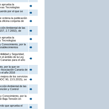
e aprueba la
uevas Tecnologías
cuerdo por el que se
e ordena la publicación
a oficina conjunta de
cción Ambiental de las
157, 2.7.2002), de
e aprueba la
as Tecnologías
y Conocimiento, por la
establecimientos
nibilidad y Seguridad,
n el ámbito de la Ley
 Canarias para el año
to, por la que se
y Asociación Canaria de
n el año 2016
 mejora de los servicios
(BOC 90, 13.5.2015), se
pección Ambiental de las
ención y Control
 y Conocimiento, por la
de Baja Tensión en
erdo que aprueba el