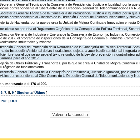
Secretaría General Técnica de la Consejería de Presidencia, Justicia e Igualdad, por la que 
ervicios correspondiente al CiberCentro de la Dirección General de Telecomunicaciones y N
Secretaría General Técnica de la Consejería de Presidencia, Justicia e Igualdad, por la que 
ervicios correspondiente al CiberInfo de la Dirección General de Telecomunicaciones y Nuev
ejería de Hacienda, por la que se crea la Unidad de Mejora Continua e Innovación en esta C
or el que se aprueba el Reglamento Orgánico de la Consejería de Política Territorial, Sosteni
Dirección General de Industria y Energía de la Consejería de Economía, Industria, Comercio
icio de 2017, el programa de inspecciones de la Consejería de Economía, Industria, Comercio
blecimientos industriales y mineros
irección General de Protección de la Naturaleza de la Consejería de Política Territorial, Sost
ma de Inspección Ambiental de las instalaciones sujetas a autorización ambiental integrada e
diciembre, por el que se aprueba el texto refundido de la Ley de prevención y control integra
anarias para el año 2017
ejería de Obras Públicas y Transportes, por la que se crea la Unidad de Mejora Continua e 
su régimen de funcionamiento
ecretaría General Técnica de la Consejería de Presidencia, Justicia e Igualdad, por la que s
ervicios correspondiente al CiberCentro de la Dirección General de Telecomunicaciones y N
, mostrando del 176 al 200.
,
6
,
7
,
8
,
9
[
Siguiente
/
Último
]
|
PDF
|
ODT