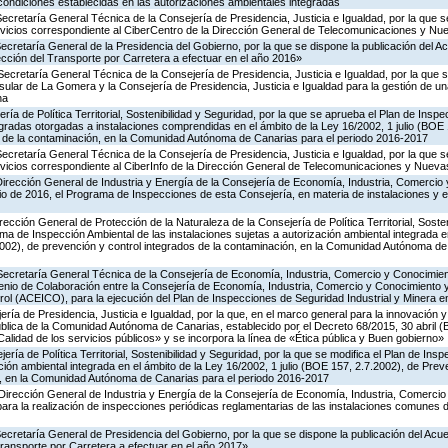
 condiciones establecidas en las autorizaciones ambientales integradas
Secretaría General Técnica de la Consejería de Presidencia, Justicia e Igualdad, por la que s
ervicios correspondiente al CiberCentro de la Dirección General de Telecomunicaciones y N
Secretaría General de la Presidencia del Gobierno, por la que se dispone la publicación del A
cción del Transporte por Carretera a efectuar en el año 2016»
Secretaría General Técnica de la Consejería de Presidencia, Justicia e Igualdad, por la que s
nsular de La Gomera y la Consejería de Presidencia, Justicia e Igualdad para la gestión de un
na
ría de Política Territorial, Sostenibilidad y Seguridad, por la que se aprueba el Plan de Inspe
gradas otorgadas a instalaciones comprendidas en el ámbito de la Ley 16/2002, 1 julio (BOE 
s de la contaminación, en la Comunidad Autónoma de Canarias para el periodo 2016-2017
Secretaría General Técnica de la Consejería de Presidencia, Justicia e Igualdad, por la que s
ervicios correspondiente al CiberInfo de la Dirección General de Telecomunicaciones y Nuev
Dirección General de Industria y Energía de la Consejería de Economía, Industria, Comercio 
icio de 2016, el Programa de Inspecciones de esta Consejería, en materia de instalaciones y 
rección General de Protección de la Naturaleza de la Consejería de Política Territorial, Soste
ma de Inspección Ambiental de las instalaciones sujetas a autorización ambiental integrada e
2002), de prevención y control integrados de la contaminación, en la Comunidad Autónoma de
 Secretaría General Técnica de la Consejería de Economía, Industria, Comercio y Conocimien
venio de Colaboración entre la Consejería de Economía, Industria, Comercio y Conocimiento 
ol (ACEICO), para la ejecución del Plan de Inspecciones de Seguridad Industrial y Minera e
ería de Presidencia, Justicia e Igualdad, por la que, en el marco general para la innovación y
ública de la Comunidad Autónoma de Canarias, establecido por el Decreto 68/2015, 30 abril 
Calidad de los servicios públicos» y se incorpora la línea de «Ética pública y Buen gobierno»
ería de Política Territorial, Sostenibilidad y Seguridad, por la que se modifica el Plan de Ins
ción ambiental integrada en el ámbito de la Ley 16/2002, 1 julio (BOE 157, 2.7.2002), de Prev
n, en la Comunidad Autónoma de Canarias para el periodo 2016-2017
Dirección General de Industria y Energía de la Consejería de Economía, Industria, Comercio
para la realización de inspecciones periódicas reglamentarias de las instalaciones comunes 
Secretaría General de Presidencia del Gobierno, por la que se dispone la publicación del Acu
ransporte por Carretera a efectuar en el año 2017»