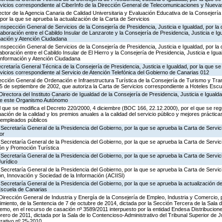
ervicios correspondiente al CiberInfo de la Dirección General de Telecomunicaciones y Nuev
ector de la Agencia Canaria de Calidad Universitaria y Evaluación Educativa de la Consejerí
por la que se aprueba la actualización de la Carta de Servicios
Inspección General de Servicios de la Consejería de Presidencia, Justicia e Igualdad, por la 
aboración entre el Cabildo Insular de Lanzarote y la Consejería de Presidencia, Justicia e Ig
rmación y Atención Ciudadana
Inspección General de Servicios de la Consejería de Presidencia, Justicia e Igualdad, por la 
boración entre el Cabildo Insular de El Hierro y la Consejería de Presidencia, Justicia e Igua
 Información y Atención Ciudadana
ecretaría General Técnica de la Consejería de Presidencia, Justicia e Igualdad, por la que se
rvicios correspondiente al Servicio de Atención Telefónica del Gobierno de Canarias 012
ección General de Ordenación e Infraestructura Turística de la Consejería de Turismo y Tra
25 de septiembre de 2002, que autoriza la Carta de Servicios correspondiente a Hoteles Esc
irectora del Instituto Canario de Igualdad de la Consejería de Presidencia, Justicia e Igualda
 de este Organismo Autónomo
el que se modifica el Decreto 220/2000, 4 diciembre (BOC 166, 22.12.2000), por el que se reg
ación de la calidad y los premios anuales a la calidad del servicio público y mejores práctica
s empleados públicos
Secretaría General de la Presidencia del Gobierno, por la que se aprueba la Carta de Servic
or
Secretaría General de la Presidencia del Gobierno, por la que se aprueba la Carta de Servic
ón y Promoción Turística
Secretaría General de la Presidencia del Gobierno, por la que se aprueba la Carta de Servic
Jurídico
Secretaría General de la Presidencia del Gobierno, por la que se aprueba la Carta de Servic
n, Innovación y Sociedad de la Información (ACIISI)
Secretaría General de la Presidencia del Gobierno, por la que se aprueba la actualización de
Escuela de Canarias
Dirección General de Industria y Energía de la Consejería de Empleo, Industria y Comercio, p
imiento, de la Sentencia de 7 de octubre de 2014, dictada por la Sección Tercera de la Sala 
remo, en el recurso de casación nº 3589/2011 interpuesto por la entidad Endesa Distribuciones
brero de 2011, dictada por la Sala de lo Contencioso-Administrativo del Tribunal Superior de 
rativo nº 25-2010