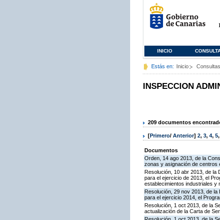
INICIO
CONSULT
Estás en:
Inicio
Consulta
INSPECCION ADMI
209 documentos encontrados
[
Primero
/
Anterior
]
2
,
3
,
4
,
5
Documentos
Orden, 14 ago 2013, de la Conse
zonas y asignación de centros
Resolución, 10 abr 2013, de la 
para el ejercicio de 2013, el P
establecimientos industriales y
Resolución, 29 nov 2013, de la 
para el ejercicio 2014, el Prog
Resolución, 1 oct 2013, de la S
actualización de la Carta de S
Resolución, 1 oct 2013, de la S