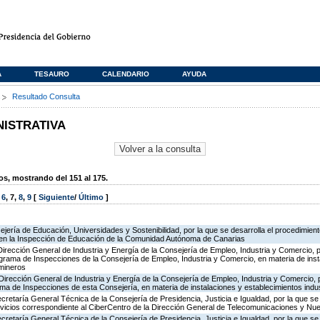
A
TESAURO
CALENDARIO
AYUDA
s
Resultado Consulta
NISTRATIVA
, mostrando del 151 al 175.
,
6
,
7
,
8
,
9
[
Siguiente
/
Último
]
jería de Educación, Universidades y Sostenibilidad, por la que se desarrolla el procedimient
 en la Inspección de Educación de la Comunidad Autónoma de Canarias
Dirección General de Industria y Energía de la Consejería de Empleo, Industria y Comercio, p
rograma de Inspecciones de la Consejería de Empleo, Industria y Comercio, en materia de ins
 mineros
Dirección General de Industria y Energía de la Consejería de Empleo, Industria y Comercio, p
rama de Inspecciones de esta Consejería, en materia de instalaciones y establecimientos indu
ecretaría General Técnica de la Consejería de Presidencia, Justicia e Igualdad, por la que se
ervicios correspondiente al CiberCentro de la Dirección General de Telecomunicaciones y N
ecretaría General Técnica de la Consejería de Presidencia, Justicia e Igualdad, por la que se