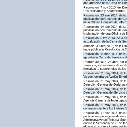
actualización de la Carta de S
Resolución, 7 nov 2013, del Dir
Universidades y Sostenibilidad, 
Resolución, 23 ene 2014, de la 
publicación del Convenio de Col
de la Oficina Conjunta de Info
Resolución, 14 ene 2014, de la 
publicación del Convenio de cola
implantación de una Oficina de
Resolución, 6 feb 2014, de la S
actualización de la Carta de Se
Anuncio, 30 sep 2002, de la Dir
hace pública la Resolución de 
Resolución, 11 mar 2014, de la D
aprueba la Carta de Servicios
Decreto 30/2014, 24 abril, por 
Servicios, los sistemas de evalu
iniciativas o sugerencias de lo
Resolución, 21 may 2014, de la 
Viceconsejería de Acción Exteri
Resolución, 21 may 2014, de la 
Dirección General de Ordenaci
Resolución, 21 may 2014, de la 
Dirección General del Servicio 
Resolución, 21 may 2014, de la 
Agencia Canaria de Investigació
Resolución, 21 may 2014, de la 
correspondiente a los Hoteles 
Resolución, 17 nov 2014, de la 
publicación, para general conoc
Administrativo del Tribunal Sup
contra la Sentencia de 11 de fe
el recurso contencioso-administ