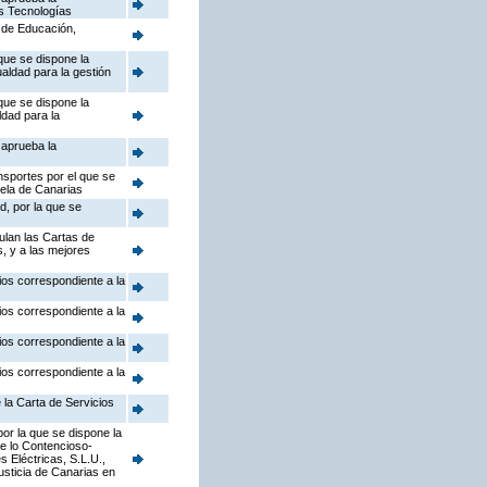
as Tecnologías
a de Educación,
que se dispone la
ualdad para la gestión
que se dispone la
ldad para la
 aprueba la
nsportes por el que se
uela de Canarias
d, por la que se
ulan las Cartas de
s, y a las mejores
ios correspondiente a la
ios correspondiente a la
ios correspondiente a la
ios correspondiente a la
 la Carta de Servicios
or la que se dispone la
de lo Contencioso-
 Eléctricas, S.L.U.,
Justicia de Canarias en