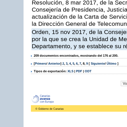
Resolución, 8 mar 2017, de la Secr
Consejería de Presidencia, Justicia
actualización de la Carta de Servi
la Dirección General de Telecomu
Orden, 15 nov 2017, de la Conseje
por la que se crea la Unidad de Me
Departamento, y se establece su 
209 documentos encontrados, mostrando del 176 al 200.
[
Primero
/
Anterior
]
2
,
3
,
4
,
5
,
6
,
7
,
8
,
9
[
Siguiente
/
Último
]
Tipos de exportación:
XLS
|
PDF
|
ODT
© Gobierno de Canarias