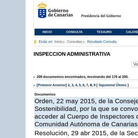
INICIO
CONSULTA
TESAURO
CALEN
Estás en:
Inicio
Consultas
Resultado Consulta
INSPECCION ADMINISTRATIVA
209 documentos encontrados, mostrando del 176 al 200.
[
Primero
/
Anterior
]
2
,
3
,
4
,
5
,
6
,
7
,
8
,
9
[
Siguiente
/
Último
]
Documentos
Orden, 22 may 2015, de la Conseje
Sostenibilidad, por la que se conv
acceder al Cuerpo de Inspectores 
Comunidad Autónoma de Canarias
Resolución, 29 abr 2015, de la Sec