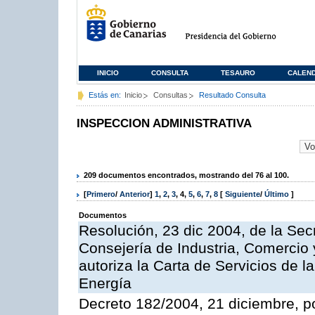
INICIO
CONSULTA
TESAURO
CALEN
Estás en:
Inicio
Consultas
Resultado Consulta
INSPECCION ADMINISTRATIVA
209 documentos encontrados, mostrando del 76 al 100.
[
Primero
/
Anterior
]
1
,
2
,
3
,
4
,
5
,
6
,
7
,
8
[
Siguiente
/
Último
]
Documentos
Resolución, 23 dic 2004, de la Sec
Consejería de Industria, Comercio
autoriza la Carta de Servicios de l
Energía
Decreto 182/2004, 21 diciembre, p