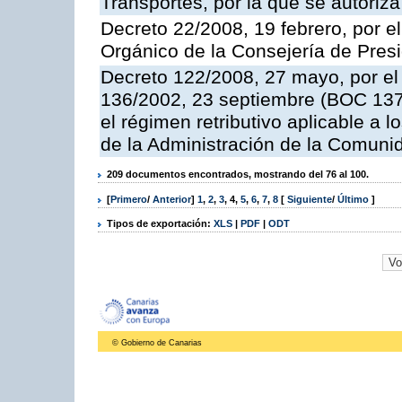
Transportes, por la que se autoriza
Decreto 22/2008, 19 febrero, por 
Orgánico de la Consejería de Presi
Decreto 122/2008, 27 mayo, por el
136/2002, 23 septiembre (BOC 137,
el régimen retributivo aplicable a 
de la Administración de la Comun
209 documentos encontrados, mostrando del 76 al 100.
[
Primero
/
Anterior
]
1
,
2
,
3
,
4
,
5
,
6
,
7
,
8
[
Siguiente
/
Último
]
Tipos de exportación:
XLS
|
PDF
|
ODT
© Gobierno de Canarias