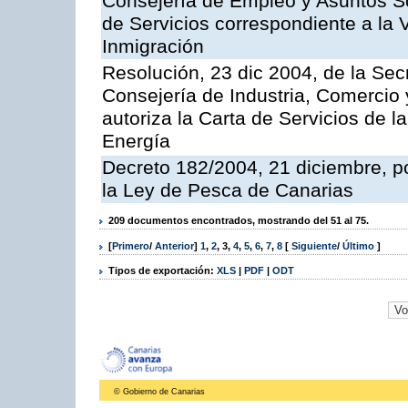
Consejería de Empleo y Asuntos Soc
de Servicios correspondiente a la 
Inmigración
Resolución, 23 dic 2004, de la Sec
Consejería de Industria, Comercio
autoriza la Carta de Servicios de l
Energía
Decreto 182/2004, 21 diciembre, p
la Ley de Pesca de Canarias
209 documentos encontrados, mostrando del 51 al 75.
[
Primero
/
Anterior
]
1
,
2
,
3
,
4
,
5
,
6
,
7
,
8
[
Siguiente
/
Último
]
Tipos de exportación:
XLS
|
PDF
|
ODT
© Gobierno de Canarias