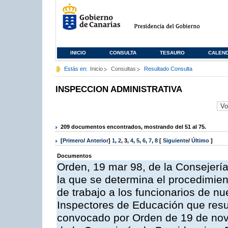
INICIO
CONSULTA
TESAURO
CALEN
Estás en:
Inicio
Consultas
Resultado Consulta
INSPECCION ADMINISTRATIVA
209 documentos encontrados, mostrando del 51 al 75.
[
Primero
/
Anterior
]
1
,
2
,
3
,
4
,
5
,
6
,
7
,
8
[
Siguiente
/
Último
]
Documentos
Orden, 19 mar 98, de la Consejería
la que se determina el procedimient
de trabajo a los funcionarios de n
Inspectores de Educación que resu
convocado por Orden de 19 de nov