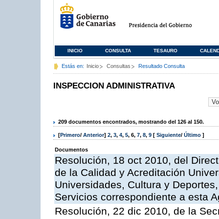
INICIO
CONSULTA
TESAURO
CALEN
Estás en:
Inicio
Consultas
Resultado Consulta
INSPECCION ADMINISTRATIVA
209 documentos encontrados, mostrando del 126 al 150.
[
Primero
/
Anterior
]
2
,
3
,
4
,
5
,
6
,
7
,
8
,
9
[
Siguiente
/
Último
]
Documentos
Resolución, 18 oct 2010, del Direc
de la Calidad y Acreditación Univer
Universidades, Cultura y Deportes, 
Servicios correspondiente a esta 
Resolución, 22 dic 2010, de la Sec