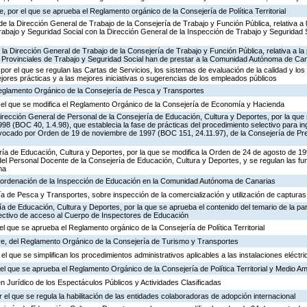
 por el que se aprueba el Reglamento orgánico de la Consejería de Política Territorial
de la Dirección General de Trabajo de la Consejería de Trabajo y Función Pública, relativa a 
abajo y Seguridad Social con la Dirección General de la Inspección de Trabajo y Seguridad So
 la Dirección General de Trabajo de la Consejería de Trabajo y Función Pública, relativa a la 
 Provinciales de Trabajo y Seguridad Social han de prestar a la Comunidad Autónoma de Ca
por el que se regulan las Cartas de Servicios, los sistemas de evaluación de la calidad y los
ejores prácticas y a las mejores iniciativas o sugerencias de los empleados públicos
 Reglamento Orgánico de la Consejería de Pesca y Transportes
r el que se modifica el Reglamento Orgánico de la Consejería de Economía y Hacienda
irección General de Personal de la Consejería de Educación, Cultura y Deportes, por la que s
8 (BOC 40, 1.4.98), que establecia la fase de prácticas del procedimiento selectivo para i
vocado por Orden de 19 de noviembre de 1997 (BOC 151, 24.11.97), de la Consejería de Pre
ría de Educación, Cultura y Deportes, por la que se modifica la Orden de 24 de agosto de 1
el Personal Docente de la Consejería de Educación, Cultura y Deportes, y se regulan las fu
ma
 ordenación de la Inspección de Educación en la Comunidad Autónoma de Canarias
ía de Pesca y Transportes, sobre inspección de la comercialización y utilización de captura
ía de Educación, Cultura y Deportes, por la que se aprueba el contenido del temario de la par
lectivo de acceso al Cuerpo de Inspectores de Educación
el que se aprueba el Reglamento orgánico de la Consejería de Política Territorial
e, del Reglamento Orgánico de la Consejería de Turismo y Transportes
el que se simplifican los procedimientos administrativos aplicables a las instalaciones eléctri
l que se aprueba el Reglamento Orgánico de la Consejería de Política Territorial y Medio A
n Jurídico de los Espectáculos Públicos y Actividades Clasificadas
 el que se regula la habilitación de las entidades colaboradoras de adopción internacional