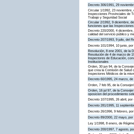
Decreto 306/1991, 29 noviembre,
Circular 1/1992, 23 noviembre, 
Inspecciones Provinciales de Tr
Trabajo y Seguridad Social
Circular 2/1992, 9 diciembre, de
funciones que las Inspecciones
Decreto 220/2000, 4 diciembre, 
calidad del servicio público y m
Decreto 207/1993, 9 julio, del
Decreto 101/1994, 10 junio, po
Resolución, 8 ene 2001, de la D
Resolución de 4 de marzo de 199
Inspectores de Educación, con
Institucionales
Orden, 30 jun 94, de la Conseje
que crea la Comisión de Salud d
Inspectores Médicos de la mis
Decreto 60/1995, 24 marzo, de
Orden, 7 feb 95, de la Consejer
Orden, 16 jul 97, de la Consejer
oposicion del procedimiento se
Decreto 107/1995, 26 abril, por 
Decreto 281/1995, 11 septiembr
Decreto 26/1996, 9 febrero, por 
Decreto 89/2000, 22 mayo, por e
Ley 1/1998, 8 enero, de Régime
Decreto 200/1997, 7 agosto, por