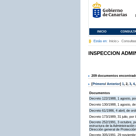
INICIO
CONSULT
Estás en:
Inicio
Consulta
INSPECCION ADMI
209 documentos encontrados
[
Primero
/
Anterior
]
1
,
2
,
3
,
4
Documentos
Decreto 122/1988, 1 agosto, por
Decreto 130/1988, 1 agosto, d
Decreto 61/1986, 4 abril, de o
Decreto 173/1989, 31 julio, po
Decreto 252/1991, 3 octubre, po
estructura de la Administració
Dirección general de Protección
Decreto 305/1991, 29 noviembre