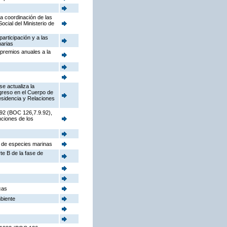
la coordinación de las
cial del Ministerio de
participación y a las
narias
 premios anuales a la
e actualiza la
ngreso en el Cuerpo de
sidencia y Relaciones
992 (BOC 126,7.9.92),
nciones de los
s de especies marinas
te B de la fase de
cas
mbiente