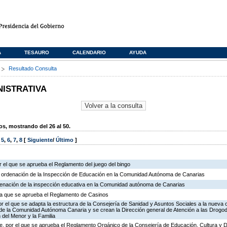
A
TESAURO
CALENDARIO
AYUDA
s
Resultado Consulta
NISTRATIVA
, mostrando del 26 al 50.
,
5
,
6
,
7
,
8
[
Siguiente
/
Último
]
 el que se aprueba el Reglamento del juego del bingo
e ordenación de la Inspección de Educación en la Comunidad Autónoma de Canarias
rdenación de la inspección educativa en la Comunidad autónoma de Canarias
r la que se aprueba el Reglamento de Casinos
r el que se adapta la estructura de la Consejería de Sanidad y Asuntos Sociales a la nueva 
n de la Comunidad Autónoma Canaria y se crean la Dirección general de Atención a las Drogo
 del Menor y la Familia
, por el que se aprueba el Reglamento Orgánico de la Consejería de Educación, Cultura y 