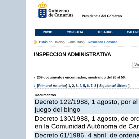
INICIO
CONSULTA
TESAURO
CALEN
Estás en:
Inicio
Consultas
Resultado Consulta
INSPECCION ADMINISTRATIVA
209 documentos encontrados, mostrando del 26 al 50.
[
Primero
/
Anterior
]
1
,
2
,
3
,
4
,
5
,
6
,
7
,
8
[
Siguiente
/
Último
]
Documentos
Decreto 122/1988, 1 agosto, por e
juego del bingo
Decreto 130/1988, 1 agosto, de or
en la Comunidad Autónoma de Can
Decreto 61/1986, 4 abril, de orden