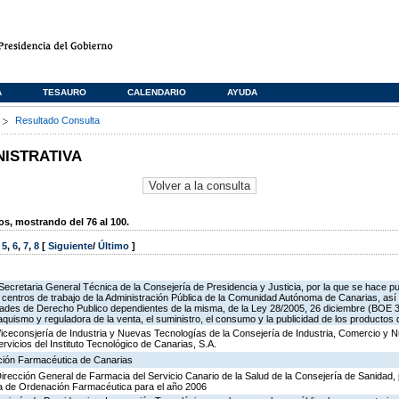
A
TESAURO
CALENDARIO
AYUDA
s
Resultado Consulta
NISTRATIVA
, mostrando del 76 al 100.
,
5
,
6
,
7
,
8
[
Siguiente
/
Último
]
Secretaria General Técnica de la Consejería de Presidencia y Justicia, por la que se hace pu
os centros de trabajo de la Administración Pública de la Comunidad Autónoma de Canarias, as
des de Derecho Publico dependientes de la misma, de la Ley 28/2005, 26 diciembre (BOE 3
aquismo y reguladora de la venta, el suministro, el consumo y la publicidad de los productos 
Viceconsjería de Industria y Nuevas Tecnologías de la Consejería de Industria, Comercio y 
ervicios del Instituto Tecnológico de Canarias, S.A.
ación Farmacéutica de Canarias
Dirección General de Farmacia del Servicio Canario de la Salud de la Consejería de Sanidad,
ia de Ordenación Farmacéutica para el año 2006