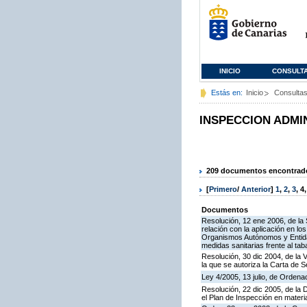
INICIO
CONSULT
Estás en:
Inicio
Consulta
INSPECCION ADMI
209 documentos encontrados
[
Primero
/
Anterior
]
1
,
2
,
3
,
4
Documentos
Resolución, 12 ene 2006, de la 
relación con la aplicación en l
Organismos Autónomos y Entida
medidas sanitarias frente al tab
Resolución, 30 dic 2004, de la 
la que se autoriza la Carta de S
Ley 4/2005, 13 julio, de Orden
Resolución, 22 dic 2005, de la 
el Plan de Inspección en mater