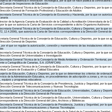
ejería de Presidencia e Innovación Tecnológica, por la que se hace pública la convocatoria
 al Cuerpo de Inspectores de Educación
Secretaria General Técnica de la Consejería de Educación, Cultura y Deportes, por la que se
 Dirección General de Formación Profesional y Educación de Adultos
ecretaria General Técnica de la Consejería de Economía y Hacienda, por la que se autoriza 
Canaria
rector de la Agencia Canaria de Evaluación de la Calidad y Acreditación Universitaria de la 
 por la que se autoriza la Carta de Servicios correspondiente a dicho Organismo Autónomo
ecretaria General Técnica de la Consejería de Educación, Cultura y Deportes, por la que se
, 12.4.2006), que autoriza la Carta de Servicios correspondiente a la Dirección General de
ecretaria General Técnica de la Consejería de Educación, Cultura y Deportes, por la que se a
 Dirección General de Deportes
por el que se regulan la autorización, conexión y mantenimiento de las instalaciones eléctric
ias
Secretaría General Técnica de la Consejería de Educación, Cultura y Deportes, por la que se
Dirección General de Universidades e Investigación
Secretaria General Técnica de la Consejería de Medio Ambiente y Ordenación Territorial, por 
iente a Cartográfica de Canarias, S.A. (GRAFCAN)
ecretaría General Técnica de la Consejería de Educación, Cultura y Deportes, por la que se 
stituto Canario de Evaluación y Calidad Educativa
jería de Educación, Cultura y Deportes, por la que se determinan los criterios de ordenació
rvicio de la Administración Educativa, en procedimientos de adscripción a zonas y, en su ca
s, equipos y programas educativos
Secretaría General Técnica de la Consejería de Presidencia, Justicia y Seguridad, por la qu
a Dirección General de Telecomunicaciones y Nuevas Tecnologías
Secretaria General Técnica de la Consejería de Educación, Universidades, Cultura y Deporte
correspondiente a la Dirección General de Personal
 Secretaría General Técnica de la Consejería de Educación, Universidades, Cultura y Deporte
orrespondiente a la Dirección General del Libro, Archivos y Bibliotecas
Secretaría General Técnica de la Consejería de Presidencia, Justicia y Seguridad, por la qu
irección General de Telecomunicaciones y Nuevas Tecnologías
Dirección General de Farmacia del Servicio Canario de la Salud de la Consejería de Sanidad,