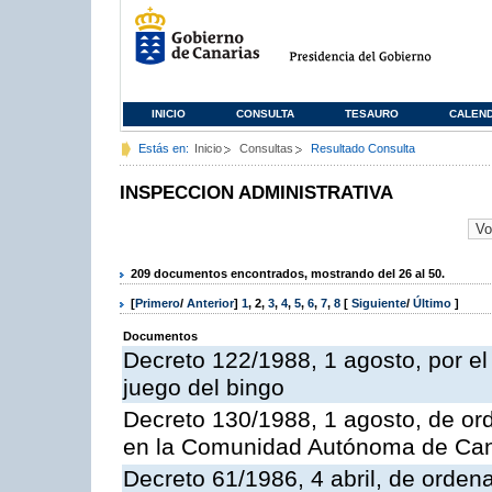
INICIO
CONSULTA
TESAURO
CALEN
Estás en:
Inicio
Consultas
Resultado Consulta
INSPECCION ADMINISTRATIVA
209 documentos encontrados, mostrando del 26 al 50.
[
Primero
/
Anterior
]
1
,
2
,
3
,
4
,
5
,
6
,
7
,
8
[
Siguiente
/
Último
]
Documentos
Decreto 122/1988, 1 agosto, por e
juego del bingo
Decreto 130/1988, 1 agosto, de or
en la Comunidad Autónoma de Can
Decreto 61/1986, 4 abril, de orden