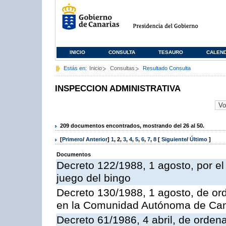
INICIO
CONSULTA
TESAURO
CALEN
Estás en:
Inicio
Consultas
Resultado Consulta
INSPECCION ADMINISTRATIVA
209 documentos encontrados, mostrando del 26 al 50.
[
Primero
/
Anterior
]
1
,
2
,
3
,
4
,
5
,
6
,
7
,
8
[
Siguiente
/
Último
]
Documentos
Decreto 122/1988, 1 agosto, por e
juego del bingo
Decreto 130/1988, 1 agosto, de or
en la Comunidad Autónoma de Can
Decreto 61/1986, 4 abril, de orden