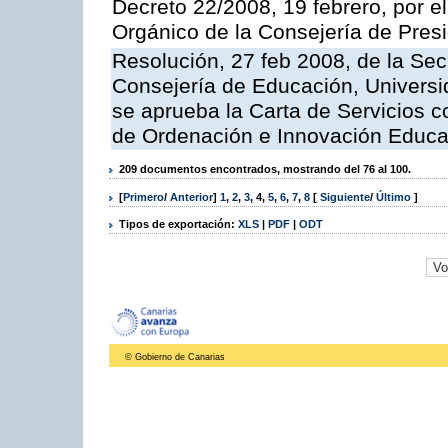
Decreto 22/2008, 19 febrero, por 
Orgánico de la Consejería de Presi
Resolución, 27 feb 2008, de la Sec
Consejería de Educación, Universid
se aprueba la Carta de Servicios c
de Ordenación e Innovación Educa
209 documentos encontrados, mostrando del 76 al 100.
[
Primero
/
Anterior
]
1
,
2
,
3
,
4
,
5
,
6
,
7
,
8
[
Siguiente
/
Último
]
Tipos de exportación:
XLS
|
PDF
|
ODT
© Gobierno de Canarias