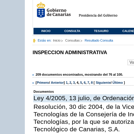
INICIO
CONSULTA
TESAURO
CALEN
Estás en:
Inicio
Consultas
Resultado Consulta
INSPECCION ADMINISTRATIVA
209 documentos encontrados, mostrando del 76 al 100.
[
Primero
/
Anterior
]
1
,
2
,
3
,
4
,
5
,
6
,
7
,
8
[
Siguiente
/
Último
]
Documentos
Ley 4/2005, 13 julio, de Ordenaci
Resolución, 30 dic 2004, de la Vic
Tecnologías de la Consejería de I
Tecnologías, por la que se autoriza 
Tecnológico de Canarias, S.A.