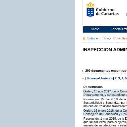
INICIO
CONSULT
Estás en:
Inicio
Consulta
INSPECCION ADMI
209 documentos encontrados
[
Primero
/
Anterior
]
2
,
3
,
4
,
5
Documentos
Orden, 15 nov 2017, de la Cons
Departamento, y se establece 
Resolución, 15 mar 2018, de la D
Sostenibilidad y Seguridad, por 
materia de traslados transfron
Orden, 16 enero 2018, de la Co
Consejería de Educación y Uni
Resolución, 1 mar 2018, de la D
que se actualiza, para el ejerc
materia de instalaciones y esta