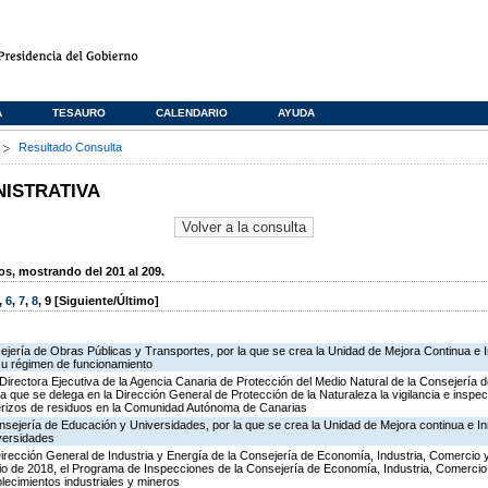
A
TESAURO
CALENDARIO
AYUDA
s
Resultado Consulta
NISTRATIVA
, mostrando del 201 al 209.
,
6
,
7
,
8
,
9
[Siguiente/Último]
ejería de Obras Públicas y Transportes, por la que se crea la Unidad de Mejora Continua e 
su régimen de funcionamiento
irectora Ejecutiva de la Agencia Canaria de Protección del Medio Natural de la Consejería de P
la que se delega en la Dirección General de Protección de la Naturaleza la vigilancia e inspec
terizos de residuos en la Comunidad Autónoma de Canarias
nsejería de Educación y Universidades, por la que se crea la Unidad de Mejora continua e In
versidades
irección General de Industria y Energía de la Consejería de Economía, Industria, Comercio 
icio de 2018, el Programa de Inspecciones de la Consejería de Economía, Industria, Comerci
blecimientos industriales y mineros