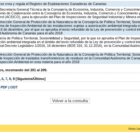
 se crea y regula el Registro de Explotaciones Ganaderas de Canarias
 Secretaría General Técnica de la Consejería de Economía, Industria, Comercio y Conocimien
venio de Colaboración entre la Consejería de Economía, Industria, Comercio y Conocimiento 
ol (ACEICO), para la ejecución del Plan de Inspecciones de Seguridad Industrial y Minera e
rección General de Protección de la Naturaleza de la Consejería de Política Territorial, Soste
ma de Inspección Ambiental de las instalaciones sujetas a autorización ambiental integrada e
16 de diciembre, por el que se aprueba el texto refundido de la Ley de prevención y control in
d Autónoma de Canarias para el año 2018
ría de Política Territorial, Sostenibilidad y Seguridad, por la que se aprueba el Plan de Inspe
ción ambiental integrada en el ámbito del texto refundido de la Ley de prevención y control in
al Decreto Legislativo 1/2016, 16 diciembre (BOE 316, 31.12.2016), en la Comunidad Autón
irección General de Protección de la Naturaleza de la Consejería de Política Territorial, Sost
 de Inspección de traslados transfronterizos de residuos en la Comunidad Autónoma de Canar
spección Ambiental en esta materia para el año 2018
, mostrando del 201 al 209.
,
6
,
7
,
8
,
9
[Siguiente/Último]
|
PDF
|
ODT
Aviso Le