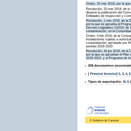
Orden, 20 mar 2018, por la que
Resolución, 20 mar 2018, de la
dispone la publicación del Con
Entidades de Inspección y Contr
Resolución, 1 mar 2018, de la Di
por la que se aprueba el Progra
Decreto Legislativo 1/2016, de 
contaminación, en la Comunida
Orden, 6 feb 2018, de la Conseje
instalaciones sujetas a autoriza
contaminación, aprobado por Re
periodo 2018-2020
Resolución, 26 jun 2018, de la D
por la que se aprueban el Plan
2018-2022, y el Programa de In
209 documentos encontrados
[
Primero
/
Anterior
]
2
,
3
,
4
,
5
Tipos de exportación:
XLS
© Gobierno de Canarias