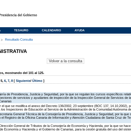
A
TESAURO
CALENDARIO
AYUDA
s
Resultado Consulta
NISTRATIVA
, mostrando del 101 al 125.
,
5
,
6
,
7
,
8
[
Siguiente
/
Último
]
jería de Presidencia, Justicia y Seguridad, por la que se regulan los cursos específicos rel
spectores de servicios y ayudantes de inspección de la Inspección General de Servicios de la
Canarias
 el que se modifica el anexo del Decreto 136/2002, 23 septiembre (BOC 137, 14.10.2002), p
e a los Inspectores de Educación al Servicio de la Administración de la Comunidad Autónoma 
ecretaria General Técnica de la Consejería de Presidencia, Justicia y Seguridad, por la que
en el Registro de la Oficina Canaria de Información y Atención Ciudadana de Santa Cruz de T
 Dirección General de Tributos de la Consejería de Economía y Hacienda, por la que se hace 
o de Economía y Hacienda y el Gobierno de Canarias, para la cesión gratuita del uso del sist