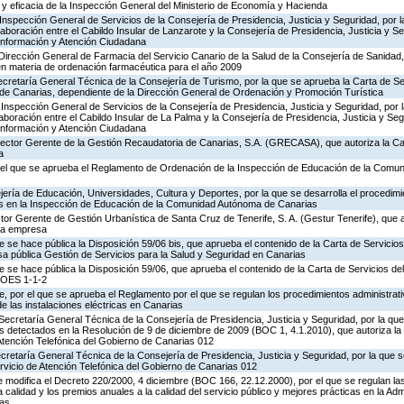
ad y eficacia de la Inspección General del Ministerio de Economía y Hacienda
Inspección General de Servicios de la Consejería de Presidencia, Justicia y Seguridad, por l
aboración entre el Cabildo Insular de Lanzarote y la Consejería de Presidencia, Justicia y Se
 Información y Atención Ciudadana
Dirección General de Farmacia del Servicio Canario de la Salud de la Consejería de Sanidad
en materia de ordenación farmacéutica para el año 2009
ecretaría General Técnica de la Consejería de Turismo, por la que se aprueba la Carta de S
o de Canarias, dependiente de la Dirección General de Ordenación y Promoción Turística
Inspección General de Servicios de la Consejería de Presidencia, Justicia y Seguridad, por 
aboración entre el Cabildo Insular de La Palma y la Consejería de Presidencia, Justicia y Seg
 Información y Atención Ciudadana
irector Gerente de la Gestión Recaudatoria de Canarias, S.A. (GRECASA), que autoriza la Ca
a
 el que se aprueba el Reglamento de Ordenación de la Inspección de Educación de la Comu
ería de Educación, Universidades, Cultura y Deportes, por la que se desarrolla el procedimi
os en la Inspección de Educación de la Comunidad Autónoma de Canarias
ctor Gerente de Gestión Urbanística de Santa Cruz de Tenerife, S. A. (Gestur Tenerife), que a
sta empresa
e se hace pública la Disposición 59/06 bis, que aprueba el contenido de la Carta de Servicios
a pública Gestión de Servicios para la Salud y Seguridad en Canarias
e se hace pública la Disposición 59/06, que aprueba el contenido de la Carta de Servicios d
COES 1-1-2
 por el que se aprueba el Reglamento por el que se regulan los procedimientos administrativ
de las instalaciones eléctricas en Canarias
Secretaría General Técnica de la Consejería de Presidencia, Justicia y Seguridad, por la que
s detectados en la Resolución de 9 de diciembre de 2009 (BOC 1, 4.1.2010), que autoriza la
Atención Telefónica del Gobierno de Canarias 012
ecretaría General Técnica de la Consejería de Presidencia, Justicia y Seguridad, por la que s
rvicio de Atención Telefónica del Gobierno de Canarias 012
 modifica el Decreto 220/2000, 4 diciembre (BOC 166, 22.12.2000), por el que se regulan las
 calidad y los premios anuales a la calidad del servicio público y mejores prácticas en la Adm
as