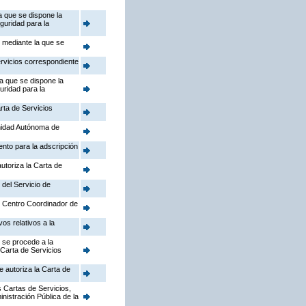
a que se dispone la
guridad para la
, mediante la que se
ervicios correspondiente
la que se dispone la
uridad para la
rta de Servicios
nidad Autónoma de
ento para la adscripción
utoriza la Carta de
 del Servicio de
el Centro Coordinador de
os relativos a la
 se procede a la
 Carta de Servicios
e autoriza la Carta de
 Cartas de Servicios,
inistración Pública de la