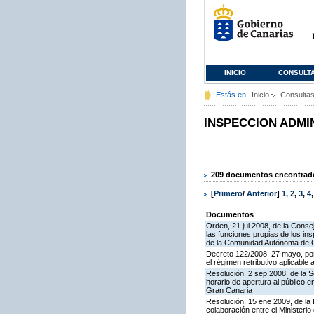
INICIO
CONSULT
Estás en:
Inicio
Consulta
INSPECCION ADMI
209 documentos encontrados
[
Primero
/
Anterior
]
1
,
2
,
3
,
4
Documentos
Orden, 21 jul 2008, de la Conse
las funciones propias de los in
de la Comunidad Autónoma de 
Decreto 122/2008, 27 mayo, por
el régimen retributivo aplicabl
Resolución, 2 sep 2008, de la S
horario de apertura al público 
Gran Canaria
Resolución, 15 ene 2009, de la
colaboración entre el Ministeri