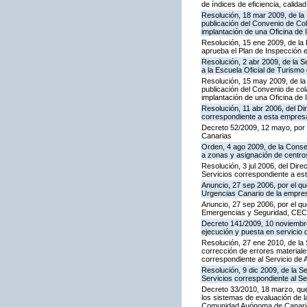
de índices de eficiencia, calid
Resolución, 18 mar 2009, de la 
publicación del Convenio de Col
implantación de una Oficina de
Resolución, 15 ene 2009, de la 
aprueba el Plan de Inspección 
Resolución, 2 abr 2009, de la S
a la Escuela Oficial de Turism
Resolución, 15 may 2009, de la 
publicación del Convenio de col
implantación de una Oficina de
Resolución, 11 abr 2006, del D
correspondiente a esta empres
Decreto 52/2009, 12 mayo, por
Canarias
Orden, 4 ago 2009, de la Consej
a zonas y asignación de centr
Resolución, 3 jul 2006, del Dire
Servicios correspondiente a e
Anuncio, 27 sep 2006, por el qu
Urgencias Canario de la empres
Anuncio, 27 sep 2006, por el qu
Emergencias y Seguridad, CE
Decreto 141/2009, 10 noviembre,
ejecución y puesta en servicio 
Resolución, 27 ene 2010, de la 
corrección de errores materiale
correspondiente al Servicio de 
Resolución, 9 dic 2009, de la S
Servicios correspondiente al Se
Decreto 33/2010, 18 marzo, que
los sistemas de evaluación de la
Comunidad Auónoma de Canari