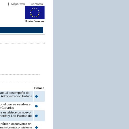
Mapa web
Contacto
Enlace
ativos al desempeño de
 Administración Pública
or el que se establece
de Canarias
 se establece un nuevo
enerife y Las Palmas de
público el convenio de
ema informático, sistema