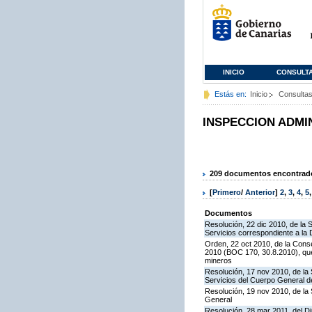
INICIO
CONSULT
Estás en:
Inicio
Consulta
INSPECCION ADMI
209 documentos encontrados
[
Primero
/
Anterior
]
2
,
3
,
4
,
5
Documentos
Resolución, 22 dic 2010, de la 
Servicios correspondiente a la
Orden, 22 oct 2010, de la Conse
2010 (BOC 170, 30.8.2010), que
mineros
Resolución, 17 nov 2010, de la 
Servicios del Cuerpo General de
Resolución, 19 nov 2010, de la 
General
Resolución, 28 mar 2011, del Di