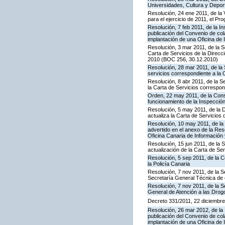
Universidades, Cultura y Deport
Resolución, 24 ene 2011, de la 
para el ejercicio de 2011, el P
Resolución, 7 feb 2011, de la I
publicación del Convenio de col
implantación de una Oficina de
Resolución, 3 mar 2011, de la S
Carta de Servicios de la Direc
2010 (BOC 256, 30.12.2010)
Resolución, 28 mar 2011, de la 
servicios correspondiente a la 
Resolución, 8 abr 2011, de la S
la Carta de Servicios correspon
Orden, 22 may 2011, de la Conse
funcionamiento de la Inspecci
Resolución, 5 may 2011, de la D
actualiza la Carta de Servicios d
Resolución, 10 may 2011, de la 
advertido en el anexo de la Res
Oficina Canaria de Información
Resolución, 15 jun 2011, de la 
actualización de la Carta de Se
Resolución, 5 sep 2011, de la 
la Policía Canaria
Resolución, 7 nov 2011, de la S
Secretaría General Técnica de 
Resolución, 7 nov 2011, de la S
General de Atención a las Dro
Decreto 331/2011, 22 diciembre,
Resolución, 26 mar 2012, de la 
publicación del Convenio de col
implantación de una Oficina de