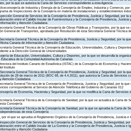
es, por la que se autoriza la Carta de Servicios correspondiente a esta Agencia
Viceconsejería de Industria y Energía de la Consejería de Empleo, Industria y Comercio, por l
rograma de Inspecciones de la Consejería en materia de instalaciones y establecimientos indus
nspección General de Servicios de la Consejería de Presidencia, Justicia y Seguridad, por la 
aboración entre el Cabildo Insular de Fuerteventura y la Consejería de Presidencia, Justicia 
 Información y Atención Ciudadana
ecretaría General Técnica de la Consejería de Obras Públicas y Transportes, por la que se 
ción General de Transportes, aprobada por Resolución de esta Secretaría General Técnica d
Secretaría General Técnica de la Consejería de Presidencia, Justicia y Seguridad, por la que 
Oficina Canaria de Información y Atención Ciudadana
ecretaría General Técnica de la Consejería de Educación, Universidades, Cultura y Deportes,
diente a la Dirección General de Universidades
jería de Educación, Universidades, Cultura y Deportes, por la que se desarrolla la organiza
ón Educativa de la Comunidad Autónoma de Canarias
irectora del Instituto Canario de Estadística (ISTAC) de la Consejería de Economía y Hacien
el Instituto
Secretaría General Técnica de la Consejería de Presidencia, Justicia y Seguridad, por la que
olución de 28 de marzo de 2011 (BOC 68, de 4.4.2011), que autoriza la Carta de Servicios c
 y Atención Ciudadana
Secretaría General Técnica de la Consejería de Presidencia, Justicia y Seguridad, por la que
rvicios correspondiente al Servicio de Atención Telefónica del Gobierno de Canarias 012
Consejería de Economía, Hacienda y Seguridad, por la que se modifica la Carta de Servicios
ecretaría General Técnica de la Consejería de Sanidad, por la que se actualiza la Carta de Se
esta Consejería
ecretaría General Técnica de la Consejería de Sanidad, por la que se aprueba la Carta de Se
godependencias de esta Consejería
 por el que se aprueba el Reglamento Orgánico de la Consejería de Presidencia, Justicia e 
Inspección General de Servicios de la Consejería de Presidencia, Justicia y Sesguridad, por 
aboración entre el Cabildo Insular de La Gomera y la Consejería de Presidencia, Justicia e I
 Información y Atención Ciudadana