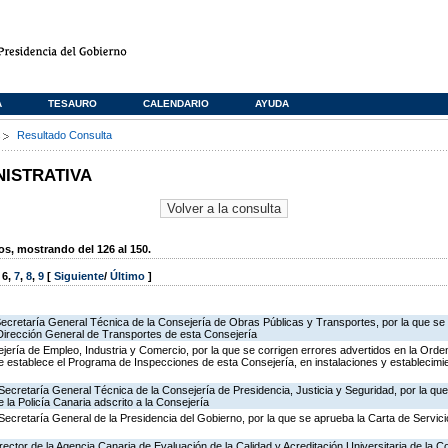
A
TESAURO
CALENDARIO
AYUDA
s
Resultado Consulta
NISTRATIVA
, mostrando del 126 al 150.
,
6
,
7
,
8
,
9
[
Siguiente
/
Último
]
Secretaría General Técnica de la Consejería de Obras Públicas y Transportes, por la que se 
 Dirección General de Transportes de esta Consejería
jería de Empleo, Industria y Comercio, por la que se corrigen errores advertidos en la Ord
 establece el Programa de Inspecciones de esta Consejería, en instalaciones y establecimie
Secretaría General Técnica de la Consejería de Presidencia, Justicia y Seguridad, por la qu
 la Policía Canaria adscrito a la Consejería
Secretaría General de la Presidencia del Gobierno, por la que se aprueba la Carta de Servici
rector de la Agencia Canaria de Evaluación de la Calidad y Acreditación Universitaria de la 