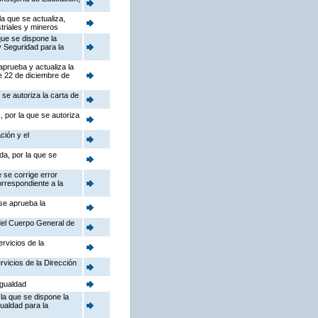
a que se actualiza,
triales y mineros
que se dispone la
y Seguridad para la
aprueba y actualiza la
e 22 de diciembre de
se autoriza la carta de
 por la que se autoriza
ción y el
da, por la que se
 se corrige error
orrespondiente a la
 se aprueba la
 del Cuerpo General de
rvicios de la
rvicios de la Dirección
Igualdad
la que se dispone la
gualdad para la