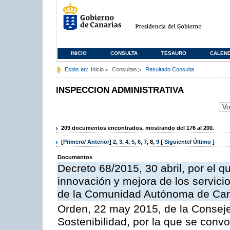
INICIO
CONSULTA
TESAURO
CALEN
Estás en:
Inicio
Consultas
Resultado Consulta
INSPECCION ADMINISTRATIVA
209 documentos encontrados, mostrando del 176 al 200.
[
Primero
/
Anterior
]
2
,
3
,
4
,
5
,
6
,
7
,
8
,
9
[
Siguiente
/
Último
]
Documentos
Decreto 68/2015, 30 abril, por el q
innovación y mejora de los servici
de la Comunidad Autónoma de Can
Orden, 22 may 2015, de la Conseje
Sostenibilidad, por la que se conv