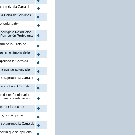
 autoriza la Carta de
la Carta de Servicios
Consejería de
 corrige la Resolución
 Formación Profesional
prueba la Carta de
as en el ámbito de la
aprueba la Carta de
la que se autoriza la
e se aprueba la Carta de
 aprueba la Carta de
n de los funcionarios
so, en procedimientos
s, por la que se
s, por la que se
e se aprueba la Carta de
 por la que se aprueba