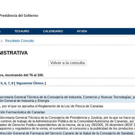
A
TESAURO
CALENDARIO
AYUDA
s
Resultado Consulta
NISTRATIVA
, mostrando del 76 al 100.
,
5
,
6
,
7
,
8
[
Siguiente
/
Último
]
Secretaria General Técnica de la Consejería de Industria, Comercio y Nuevas Tecnologías, po
ión General de Industria y Energía
, por el que se aprueba el Reglamento de la Ley de Pesca de Canarias
ación Farmacéutica de Canarias
Secretaria General Técnica de la Consejería de Presidencia y Justicia, por la que se hace pu
os centros de trabajo de la Administración Pública de la Comunidad Autónoma de Canarias, as
des de Derecho Publico dependientes de la misma, de la Ley 28/2005, 26 diciembre (BOE 3
aquismo y reguladora de la venta, el suministro, el consumo y la publicidad de los productos 
Dirección General de Farmacia del Servicio Canario de la Salud de la Consejería de Sanidad,