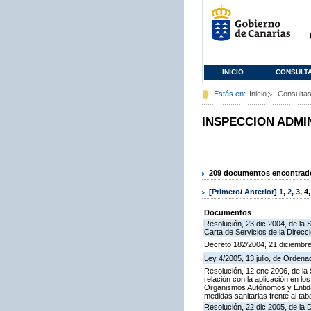
INICIO
CONSULT
Estás en:
Inicio
Consulta
INSPECCION ADMI
209 documentos encontrados
[
Primero
/
Anterior
]
1
,
2
,
3
,
4
Documentos
Resolución, 23 dic 2004, de la 
Carta de Servicios de la Direcc
Decreto 182/2004, 21 diciembre
Ley 4/2005, 13 julio, de Orden
Resolución, 12 ene 2006, de la 
relación con la aplicación en l
Organismos Autónomos y Entida
medidas sanitarias frente al tab
Resolución, 22 dic 2005, de la 