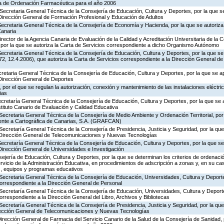
ia de Ordenación Farmacéutica para el año 2006
Secretaria General Técnica de la Consejería de Educación, Cultura y Deportes, por la que se
 Dirección General de Formación Profesional y Educación de Adultos
ecretaria General Técnica de la Consejería de Economía y Hacienda, por la que se autoriza 
Canaria
rector de la Agencia Canaria de Evaluación de la Calidad y Acreditación Universitaria de la 
 por la que se autoriza la Carta de Servicios correspondiente a dicho Organismo Autónomo
ecretaria General Técnica de la Consejería de Educación, Cultura y Deportes, por la que se
, 12.4.2006), que autoriza la Carta de Servicios correspondiente a la Dirección General de
ecretaria General Técnica de la Consejería de Educación, Cultura y Deportes, por la que se a
 Dirección General de Deportes
por el que se regulan la autorización, conexión y mantenimiento de las instalaciones eléctric
ias
ecretaría General Técnica de la Consejería de Educación, Cultura y Deportes, por la que se 
stituto Canario de Evaluación y Calidad Educativa
Secretaria General Técnica de la Consejería de Medio Ambiente y Ordenación Territorial, por 
iente a Cartográfica de Canarias, S.A. (GRAFCAN)
Secretaría General Técnica de la Consejería de Presidencia, Justicia y Seguridad, por la qu
a Dirección General de Telecomunicaciones y Nuevas Tecnologías
Secretaría General Técnica de la Consejería de Educación, Cultura y Deportes, por la que se
Dirección General de Universidades e Investigación
jería de Educación, Cultura y Deportes, por la que se determinan los criterios de ordenació
rvicio de la Administración Educativa, en procedimientos de adscripción a zonas y, en su ca
s, equipos y programas educativos
Secretaria General Técnica de la Consejería de Educación, Universidades, Cultura y Deporte
correspondiente a la Dirección General de Personal
 Secretaría General Técnica de la Consejería de Educación, Universidades, Cultura y Deporte
orrespondiente a la Dirección General del Libro, Archivos y Bibliotecas
Secretaría General Técnica de la Consejería de Presidencia, Justicia y Seguridad, por la qu
irección General de Telecomunicaciones y Nuevas Tecnologías
Dirección General de Farmacia del Servicio Canario de la Salud de la Consejería de Sanidad,