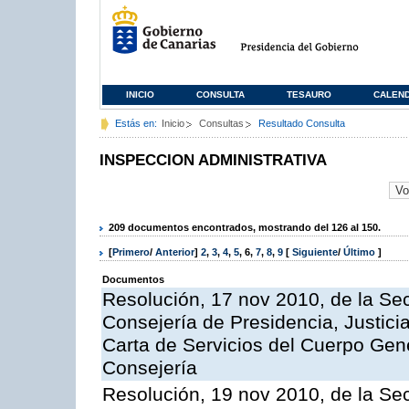
INICIO
CONSULTA
TESAURO
CALEN
Estás en:
Inicio
Consultas
Resultado Consulta
INSPECCION ADMINISTRATIVA
209 documentos encontrados, mostrando del 126 al 150.
[
Primero
/
Anterior
]
2
,
3
,
4
,
5
,
6
,
7
,
8
,
9
[
Siguiente
/
Último
]
Documentos
Resolución, 17 nov 2010, de la Sec
Consejería de Presidencia, Justici
Carta de Servicios del Cuerpo Gener
Consejería
Resolución, 19 nov 2010, de la Sec