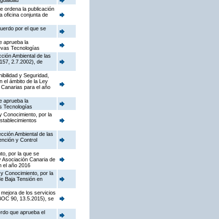
Igualdad
e ordena la publicación
a oficina conjunta de
cuerdo por el que se
e aprueba la
uevas Tecnologías
cción Ambiental de las
157, 2.7.2002), de
nibilidad y Seguridad,
n el ámbito de la Ley
 Canarias para el año
e aprueba la
as Tecnologías
y Conocimiento, por la
establecimientos
pección Ambiental de las
ención y Control
to, por la que se
y Asociación Canaria de
n el año 2016
 y Conocimiento, por la
de Baja Tensión en
 mejora de los servicios
(BOC 90, 13.5.2015), se
erdo que aprueba el