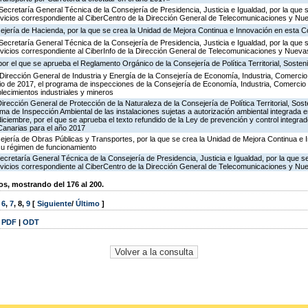
Secretaría General Técnica de la Consejería de Presidencia, Justicia e Igualdad, por la que 
ervicios correspondiente al CiberCentro de la Dirección General de Telecomunicaciones y N
ejería de Hacienda, por la que se crea la Unidad de Mejora Continua e Innovación en esta C
Secretaría General Técnica de la Consejería de Presidencia, Justicia e Igualdad, por la que 
ervicios correspondiente al CiberInfo de la Dirección General de Telecomunicaciones y Nuev
or el que se aprueba el Reglamento Orgánico de la Consejería de Política Territorial, Sosteni
Dirección General de Industria y Energía de la Consejería de Economía, Industria, Comercio
icio de 2017, el programa de inspecciones de la Consejería de Economía, Industria, Comercio
blecimientos industriales y mineros
irección General de Protección de la Naturaleza de la Consejería de Política Territorial, Sost
ma de Inspección Ambiental de las instalaciones sujetas a autorización ambiental integrada e
diciembre, por el que se aprueba el texto refundido de la Ley de prevención y control integra
anarias para el año 2017
ejería de Obras Públicas y Transportes, por la que se crea la Unidad de Mejora Continua e 
su régimen de funcionamiento
ecretaría General Técnica de la Consejería de Presidencia, Justicia e Igualdad, por la que s
ervicios correspondiente al CiberCentro de la Dirección General de Telecomunicaciones y N
, mostrando del 176 al 200.
,
6
,
7
,
8
,
9
[
Siguiente
/
Último
]
|
PDF
|
ODT