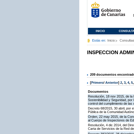
INICIO
CONSULT
Estás en:
Inicio
Consulta
INSPECCION ADMI
209 documentos encontrados
[
Primero
/
Anterior
]
2
,
3
,
4
,
5
Documentos
Resolución, 18 nov 2015, de la D
Sostenibilidad y Seguridad, por 
control del cumplimiento de las
Decreto 68/2015, 30 abril, por e
Pública de la Comunidad Autón
Orden, 22 may 2015, de la Cons
al Cuerpo de Inspectores de E
Resolución, 4 dic 2014, del Dir
Carta de Servicios de la Red 