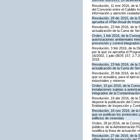
Decreto 382/2015, 28 diciembre,
Resolución, 11 ene 2016, de la 
del Convenio entre el Cabildo I
información y atención ciudada
Resolución, 29 dic 2015, de la 
aprueba el «Plan Anual de Inspe
Resolución, 23 feb 2016, de la 
actualización de la Carta de S
Orden, 1 feb 2016, de la Conseje
autorizaciones ambientales inte
prevención y control integrado
Resolución, 3 feb 2016, de la Di
por la que se aprueba el Progra
16/2002, 1 julio (BOE 157, 2.7.
2016
Resolución, 23 feb 2016, de la 
actualización de la Carta de S
Resolución, 25 feb 2016, de la 
que se actualiza, para el ejerc
industriales y mineros
Orden, 15 jun 2016, de la Consej
instalaciones sujetas a autoriza
Integrados de la Contaminació
Resolución, 19 abr 2016, de la
dispone la publicación del Con
Entidades de Inspección y Contr
Resolución, 16 nov 2016, de la 
que se publican los protocolos 
edificios de viviendas
Orden, 28 jul 2016, de la Consej
públicos de la Administración P
modifica la línea de actuación «
Resolución, 27 dic 2016, de la 
«Plan Anual de Inspección del T