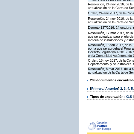
Resolución, 24 nov 2016, de la 
actualización de la Carta de S
Orden, 24 ene 2017, de la Cons
Resolución, 24 nov 2016, de la 
actualización de la Carta de S
Decreto 137/2016, 24 octubre, p
Resolución, 17 mar 2017, de la 
que se actualiza, para el ejerc
materia de instalaciones y esta
Resolución, 16 feb 2017, de la D
por la que se aprueba el Progra
Decreto Legislativo 1/2016, 16 
en la Comunidad Autónoma de C
Orden, 15 nov 2017, de la Cons
Departamento, y se establece 
Resolución, 8 mar 2017, de la S
actualización de la Carta de S
209 documentos encontrados
[
Primero
/
Anterior
]
2
,
3
,
4
,
5
Tipos de exportación:
XLS