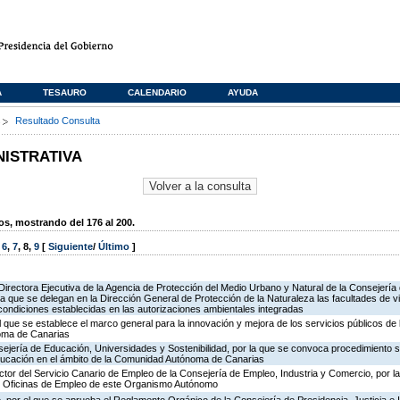
A
TESAURO
CALENDARIO
AYUDA
s
Resultado Consulta
NISTRATIVA
, mostrando del 176 al 200.
,
6
,
7
,
8
,
9
[
Siguiente
/
Último
]
irectora Ejecutiva de la Agencia de Protección del Medio Urbano y Natural de la Consejería de 
la que se delegan en la Dirección General de Protección de la Naturaleza las facultades de vi
 condiciones establecidas en las autorizaciones ambientales integradas
l que se establece el marco general para la innovación y mejora de los servicios públicos de 
oma de Canarias
ejería de Educación, Universidades y Sostenibilidad, por la que se convoca procedimiento s
ducación en el ámbito de la Comunidad Autónoma de Canarias
ector del Servicio Canario de Empleo de la Consejería de Empleo, Industria y Comercio, por l
de Oficinas de Empleo de este Organismo Autónomo