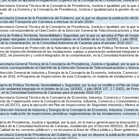
 por el que se aprueba el Reglamento Orgánico de la Consejería de Presidencia, Justicia e 
Secretaría General Técnica de la Consejería de Presidencia, Justicia e Igualdad, por la que s
nsular de La Gomera y la Consejería de Presidencia, Justicia e Igualdad para la gestión de un
na
Secretaría General de la Presidencia del Gobierno, por la que se dispone la publicación del A
cción del Transporte por Carretera a efectuar en el año 2016»
Secretaría General Técnica de la Consejería de Presidencia, Justicia e Igualdad, por la que s
ervicios correspondiente al CiberCentro de la Dirección General de Telecomunicaciones y N
ría de Política Territorial, Sostenibilidad y Seguridad, por la que se aprueba el Plan de Inspe
gradas otorgadas a instalaciones comprendidas en el ámbito de la Ley 16/2002, 1 julio (BOE 
s de la contaminación, en la Comunidad Autónoma de Canarias para el periodo 2016-2017
rección General de Protección de la Naturaleza de la Consejería de Política Territorial, Soste
ma de Inspección Ambiental de las instalaciones sujetas a autorización ambiental integrada e
2002), de prevención y control integrados de la contaminación, en la Comunidad Autónoma de
Secretaría General Técnica de la Consejería de Presidencia, Justicia e Igualdad, por la que s
ervicios correspondiente al CiberInfo de la Dirección General de Telecomunicaciones y Nuev
Dirección General de Industria y Energía de la Consejería de Economía, Industria, Comercio 
icio de 2016, el Programa de Inspecciones de esta Consejería, en materia de instalaciones y 
ería de Política Territorial, Sostenibilidad y Seguridad, por la que se modifica el Plan de Ins
ción ambiental integrada en el ámbito de la Ley 16/2002, 1 julio (BOE 157, 2.7.2002), de Prev
n, en la Comunidad Autónoma de Canarias para el periodo 2016-2017
 Secretaría General Técnica de la Consejería de Economía, Industria, Comercio y Conocimien
venio de Colaboración entre la Consejería de Economía, Industria, Comercio y Conocimiento 
ol (ACEICO), para la ejecución del Plan de Inspecciones de Seguridad Industrial y Minera e
Dirección General de Industria y Energía de la Consejería de Economía, Industria, Comercio
para la realización de inspecciones periódicas reglamentarias de las instalaciones comunes 
ería de Presidencia, Justicia e Igualdad, por la que, en el marco general para la innovación y
ública de la Comunidad Autónoma de Canarias, establecido por el Decreto 68/2015, 30 abril 
Calidad de los servicios públicos» y se incorpora la línea de «Ética pública y Buen gobierno»
Secretaría General de Presidencia del Gobierno, por la que se dispone la publicación del Acu
ransporte por Carretera a efectuar en el año 2017»